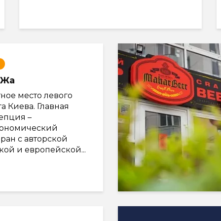
rЖа
ное место левого
а Киева. Главная
епция –
рономический
ран с авторской
ой и европейской...