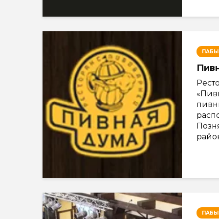
ПАБЫ
Пив
Рест
«Пивн
пивн
расп
Позня
район
ПАБЫ