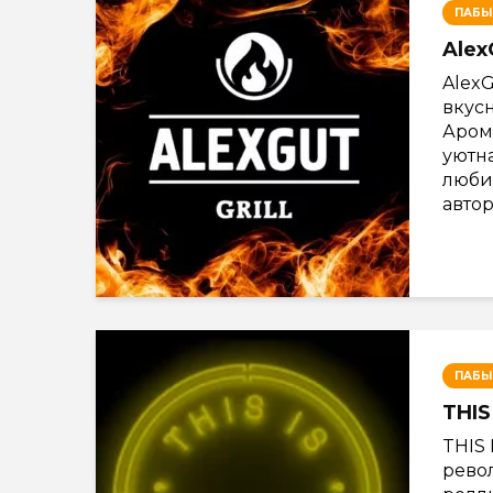
ПАБЫ
AlexG
AlexG
вкус
Аром
уютна
люби
автор
ПАБЫ
THIS
THIS
рево