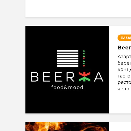
ПАБЫ
Bee
Азарт
берег
конц
гаст
ресто
чешск