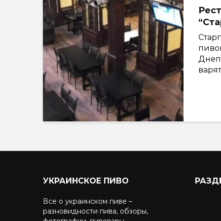
Рест
“Ста
Стар
пиво
Днеп
варят
УКРАИНСКОЕ ПИВО
РАЗД
Все о украинском пиве –
разновидности пива, обзоры,