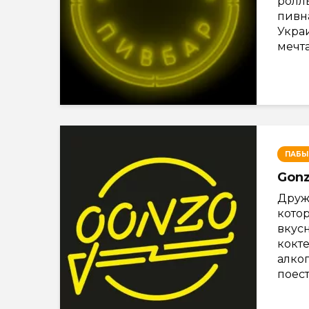
ролл
пивна
Украи
мечта
ПАБЫ
Gonz
Друж
кото
вкус
кокт
алког
поесть