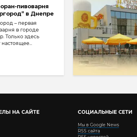
оран-пивоварня
ргород” в Днепре
город – первая
варня в городе
р. Только здесь
 настоящее...
ЕЛЫ НА САЙТЕ
СОЦИАЛЬНЫЕ СЕТИ
Мы в Google News
RSS сайта