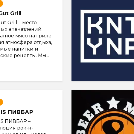
ut Grill
ut Grill – место
ных впечатлений.
атное мясо на гриле,
я атмосфера отдыха,
мые напитки и
ские рецепты. Мы...
 IS ПИВБАР
 IS ПИВБАР –
люция рок-н-