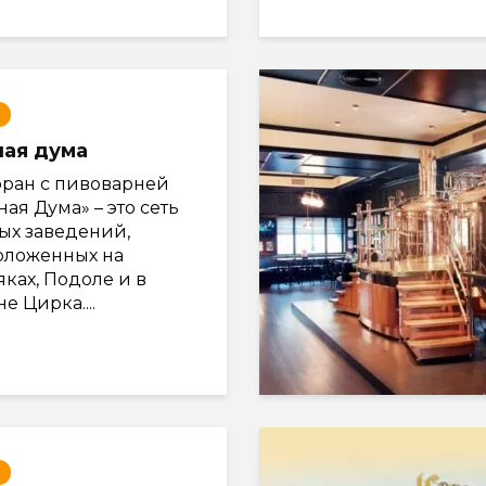
ная дума
оран с пивоварней
ая Дума» – это сеть
ых заведений,
оложенных на
ках, Подоле и в
е Цирка....