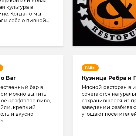
ьщиков или новая
я культура в
не. Когда-то мы
ли себе о пивной...
ПАБЫ
o Bar
Кузница Ребра и 
ественный бар в
Мясной ресторан в и
ром можно выпить
сочетаются натураль
ное крафтовое пиво,
сохранившееся из п
ейли, крепкий
заведении разбивают
оль и вкусно
угощают посетителей
....