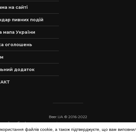
ма на сайті
ндар пивних подій
а мапа України
а оголошень
м
льний додаток
АКТ
Beer.UA © 2016-2022
 з сайту обов'язкове пряме відкрите для пошукових систем гіперпос
икористання файлів cookie, а також підтверджуєте, що вам виповнил