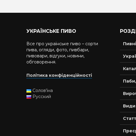
УКРАЇНСЬКЕ ПИВО
РОЗД
Все про українське пиво – сорти
Пивн
пива, огляди, фото, пивбари,
пивовари, відгуки, новини,
Украї
обговорення.
Катал
Політика конфіденційності
Паби,
Солов'їна
Виро
Русский
Види
Статт
Прес