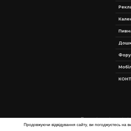
Рекла
Кале
Пивн
Дошк
Фору
Мобі
КОНТ
При копіюванні матеріалів
Продовжуючи відвідування сайту, ви погоджуєтесь на в