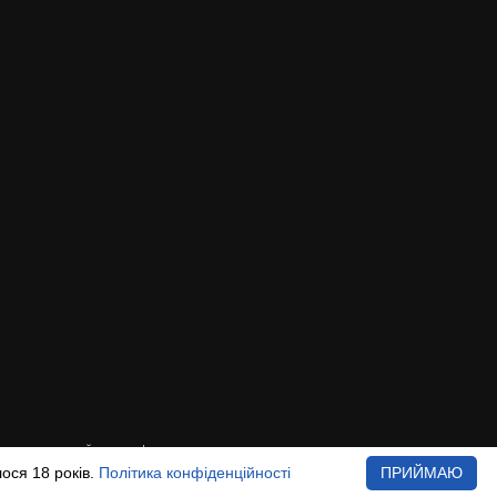
илання на сайт www.beer.ua
ося 18 років.
Політика конфіденційності
ПРИЙМАЮ