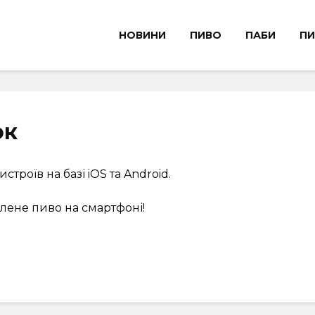
НОВИНИ
ПИВО
ПАБИ
ПИ
ок
троїв на базі iOS та Android.
лене пиво на смартфоні!