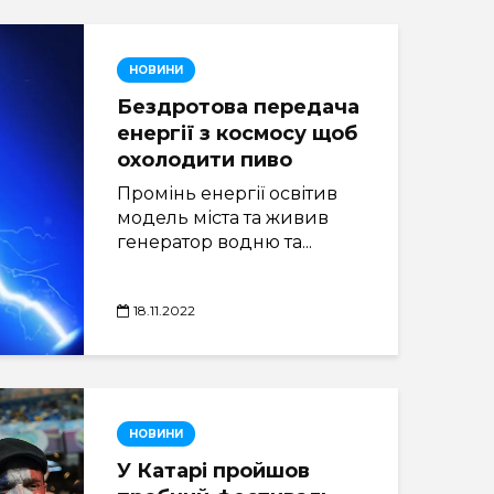
НОВИНИ
Бездротова передача
енергії з космосу щоб
охолодити пиво
Промінь енергії освітив
модель міста та живив
генератор водню та...
18.11.2022
НОВИНИ
У Катарі пройшов