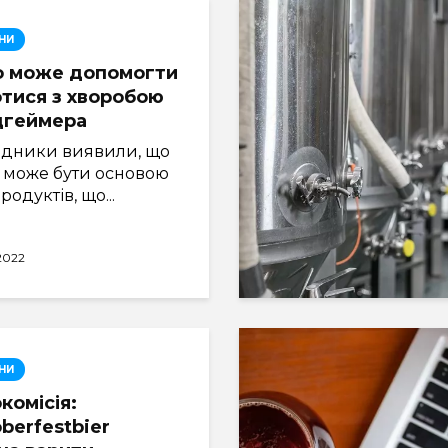
НИ
о може допомогти
тися з хворобою
цгеймера
ідники виявили, що
ь може бути основою
родуктів, що...
.2022
НИ
комісія:
berfestbier