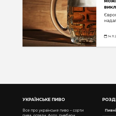
мож
викл
Євро
надал
14.11
УКРАЇНСЬКЕ ПИВО
РОЗД
Все про українське пиво – сорти
Пивн
пива, огляди, фото, пивбари,