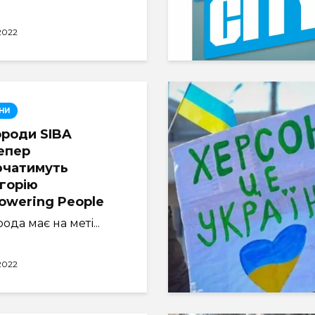
.2022
НИ
роди SIBA
епер
ючатимуть
горію
wering People
ода має на меті...
.2022