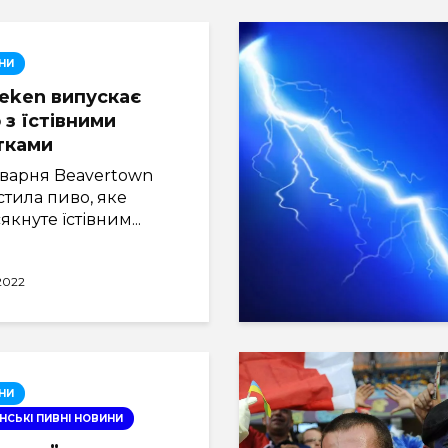
НИ
eken випускає
 з їстівними
тками
варня Beavertown
тила пиво, яке
якнуте їстівним...
.2022
НИ
НСЬКІ ПИВНІ НОВИНИ