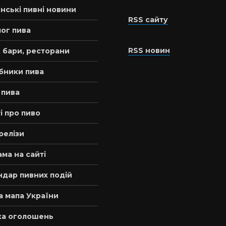
нські пивні новини
RSS сайту
ог пива
RSS новин
 бари, ресторани
бники пива
 пива
і про пиво
релізи
ма на сайті
ндар пивних подій
а мапа України
а оголошень