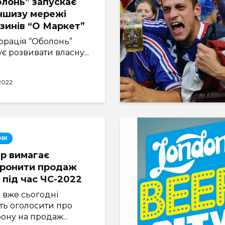
лонь” запускає
ншизу мережі
зинів “О Маркет”
орація “Оболонь”
є розвивати власну...
.2022
НИ
р вимагає
оронити продаж
 під час ЧС-2022
 вже сьогодні
ть оголосити про
ону на продаж...