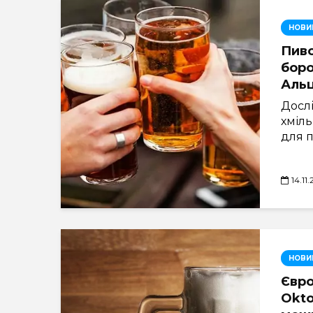
НОВИ
Пив
боро
Аль
Досл
хміл
для п
14.11
НОВИ
Євро
Okto