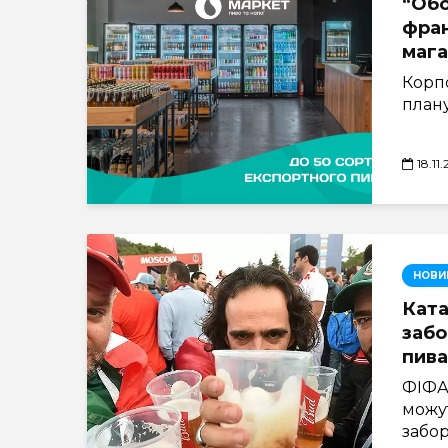
“Обо
фра
мага
Корп
плану
18.11
НОВИ
Ката
заб
пива
ФІФА
можу
забор