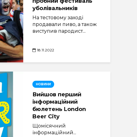
пробний фестиваль
уболівальників
На тестовому заході
продавали пиво, а також
виступив пародист...
18.11.2022
НОВИНИ
Вийшов перший
інформаційний
бюлетень London
Beer City
Щомісячний
інформаційний...