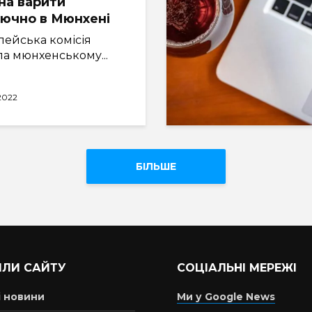
на варити
ючно в Мюнхені
пейська комісія
а мюнхенському...
.2022
БІЛЬШЕ
ІЛИ САЙТУ
СОЦІАЛЬНІ МЕРЕЖІ
і новини
Ми у Google News