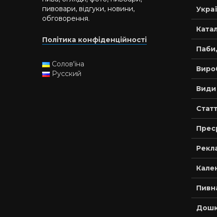
пивовари, відгуки, новини,
Украї
обговорення.
Катал
Політика конфіденційності
Паби,
Солов'їна
Виро
Русский
Види
Статт
Прес
Рекла
Кале
Пивн
Дошк