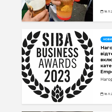
18.11
НОВИ
Наго
відт
вкл
кате
Empo
Нагор
18.11