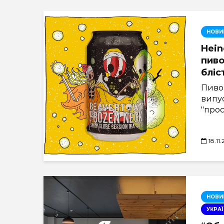
НОВИ
Hein
пиво
бліс
Пиво
випус
"прос
18.11
НОВИ
УКРАЇ