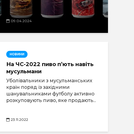
09.04.2024
НОВИНИ
На ЧС-2022 пиво п’ють навіть
мусульмани
Уболівальники з мусульманських
країн поряд із західними
шанувальниками футболу активно
розкуповують пиво, яке продають...
23.11.2022