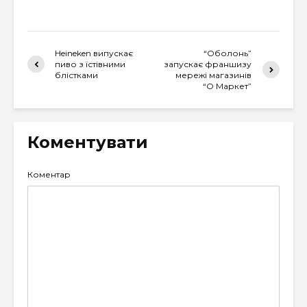
Heineken випускає
“Оболонь”
пиво з їстівними
запускає франшизу
блістками
мережі магазинів
“О Маркет”
Коментувати
Коментар