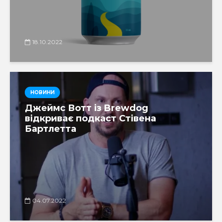
18.10.2022
НОВИНИ
Джеймс Вотт із Brewdog
відкриває подкаст Стівена
Бартлетта
04.07.2022