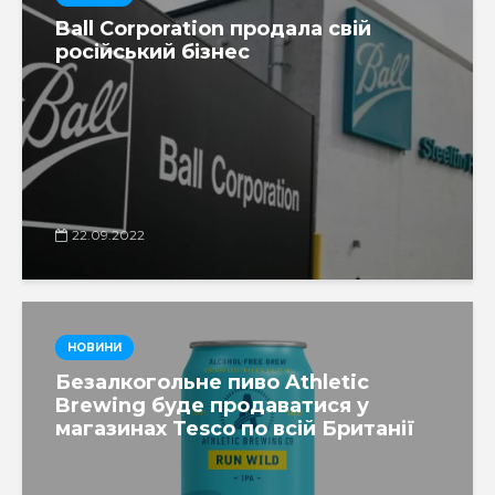
Ball Corporation продала свій
російський бізнес
22.09.2022
НОВИНИ
Безалкогольне пиво Athletic
Brewing буде продаватися у
магазинах Tesco по всій Британії