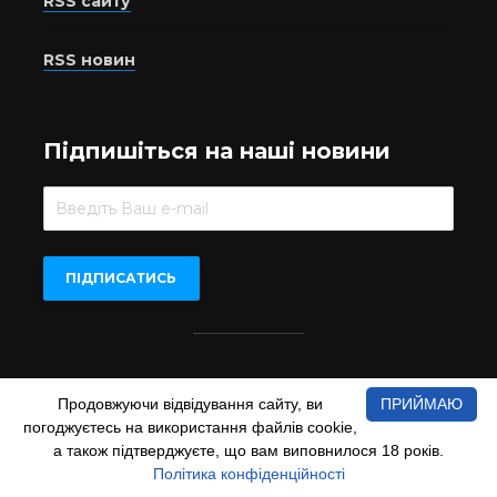
RSS сайту
RSS новин
Підпишіться на наші новини
Beer.UA © 2016-2022
Продовжуючи відвідування сайту, ви
ПРИЙМАЮ
При копіюванні матеріалів з сайту обов'язкове пряме
погоджуєтесь на використання файлів cookie,
відкрите для пошукових систем гіперпосилання на сайт
www.beer.ua
а також підтверджуєте, що вам виповнилося 18 років.
Політика конфіденційності