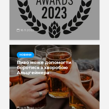
18.11.2022
НОВИНИ
Пиво може допомогти
боротися з хворобою
Альцгеймера
14.11.2022