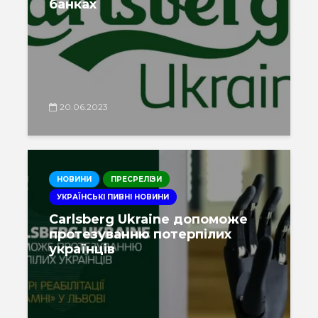
банках
20.06.2023
НОВИНИ
ПРЕСРЕЛІЗИ
УКРАЇНСЬКІ ПИВНІ НОВИНИ
Carlsberg Ukraine допоможе
протезуванню потерпілих
українців