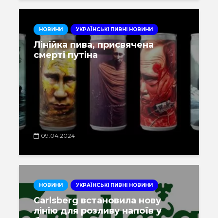
НОВИНИ
УКРАЇНСЬКІ ПИВНІ НОВИНИ
Лінійка пива, присвячена
смерті путіна
09.04.2024
НОВИНИ
УКРАЇНСЬКІ ПИВНІ НОВИНИ
Carlsberg встановила нову
лінію для розливу напоїв у