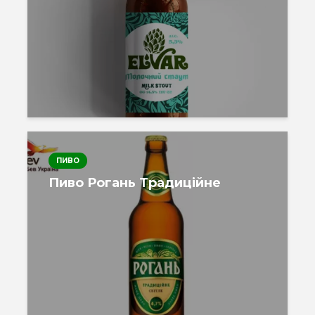
ПИВО
Пиво Рогань Традиційне