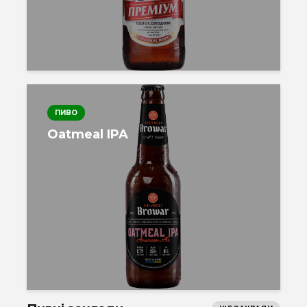
ПИВО
Oatmeal IPA