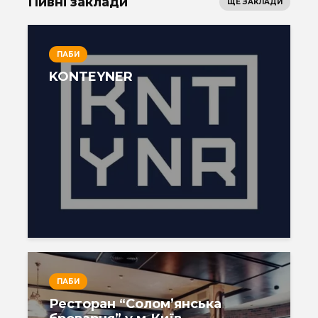
Пивні заклади
ЩЕ ЗАКЛАДИ
ПАБИ
KONTEYNER
ПАБИ
Ресторан “Солом’янська