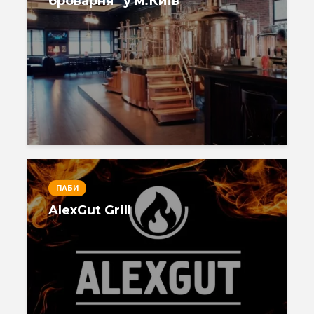
броварня” у м.Київ
ПАБИ
AlexGut Grill