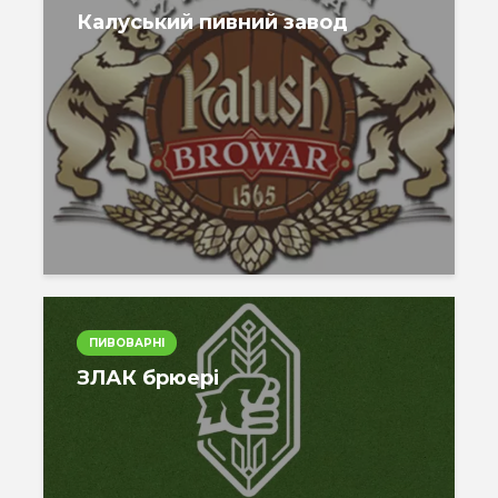
Калуський пивний завод
ПИВОВАРНІ
ЗЛАК брюері