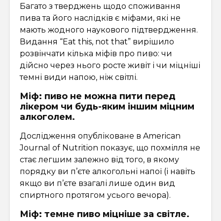
Багато з тверджень щодо споживання
пива та його наслідків є міфами, які не
мають жодного наукового підтвердження.
Видання “Eat this, not that” вирішило
розвінчати кілька міфів про пиво: чи
дійсно через нього росте живіт і чи міцніші
темні види напою, ніж світлі.
Міф: пиво не можна пити перед
лікером чи будь-яким іншим міцним
алкоголем.
Дослідження опубліковане в American
Journal of Nutrition показує, що похмілля не
стає легшим залежно від того, в якому
порядку ви п’єте алкогольні напої (і навіть
якщо ви п’єте взагалі лише один вид
спиртного протягом усього вечора).
Міф: темне пиво міцніше за світле.