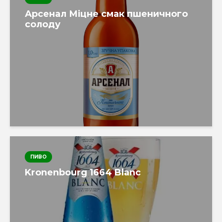
Арсенал Міцне смак пшеничного
солоду
ПИВО
Kronenbourg 1664 Blanc