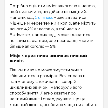
Потрібно оцінити вміст алкоголю в напою,
щоб визначити, чи дійсно він міцний.
Наприклад,
Guinness
може здаватися
міцнішим через темний колір, але містить
всього 4,2% алкоголю, в той час, як
Budweiser, наприклад, може здаватися
легшим варіантом, але насправді містить
більше алкоголю — 5%.
Міф: через пиво виникає пивний
живіт.
Тільки пиво не може змусити живіт
збільшитися в розмірах. Вся справа в
надмірному споживанні калорій,
шкідливих звичок і малорухливого
способу життя. Легко казати про
великий живіт і стверджувати, що це
«пивний живіт», особливо якщо ви любите