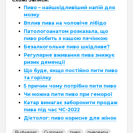
Пиво – найшкідливіший напій для
мозку
Вплив пива на чоловіче лібідо
Патологоанатом розказала, що
пиво робить з нашою печінкою
Безалкогольне пиво шкідливе?
Регулярне вживання пива знижує
ризик деменції
Що буде, якщо постійно пити пиво
та горілку
5 причин чому потрібно пити пиво
Чи можна пити пиво при геморої
Катар вимагає заборонити продаж
пива під час ЧС-2022
Дієтолог: пиво корисне для жінок
Budweiser
Guinness
пиво
пивовари