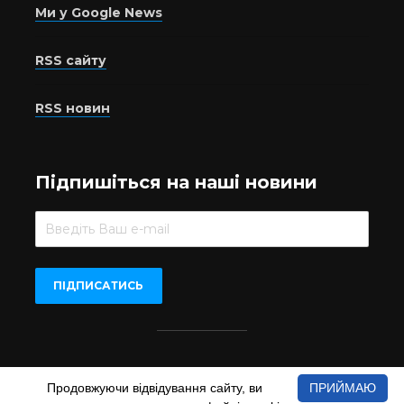
Ми у Google News
RSS сайту
RSS новин
Підпишіться на наші новини
Beer.UA © 2016-2022
Продовжуючи відвідування сайту, ви
ПРИЙМАЮ
При копіюванні матеріалів з сайту обов'язкове пряме