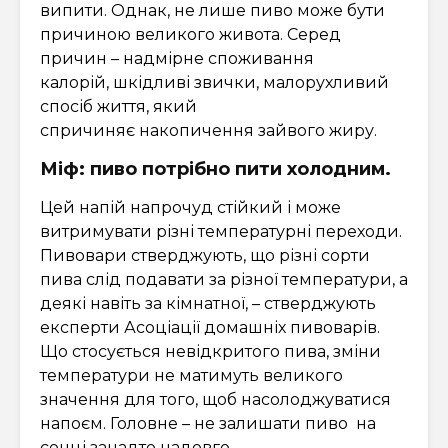
випити. Однак, не лише пиво може бути
причиною великого живота. Серед
причин – надмірне споживання
калорій, шкідливі звички, малорухливий
спосіб життя, який
спричиняє накопичення зайвого жиру.
Міф: пиво потрібно пити холодним.
Цей напій напрочуд стійкий і може
витримувати різні температурні переходи.
Пивовари стверджують, що різні сорти
пива слід подавати за різної температури, а
деякі навіть за кімнатної, – стверджують
експерти Асоціації домашніх пивоварів.
Що стосується невідкритого пива, зміни
температури не матимуть великого
значення для того, щоб насолоджуватися
напоєм. Головне – не залишати пиво на
сонці занадто надовго.