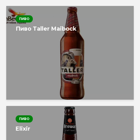
ПИВО
Пиво Taller Maibock
ПИВО
Elixir