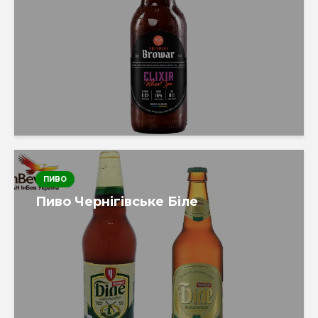
ПИВО
Пиво Чернігівське Біле