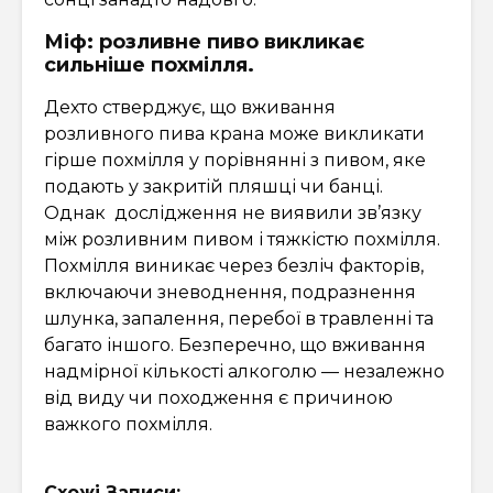
Міф: розливне пиво викликає
сильніше похмілля.
Дехто стверджує, що вживання
розливного пива крана може викликати
гірше похмілля у порівнянні з пивом, яке
подають у закритій пляшці чи банці.
Однак дослідження не виявили зв’язку
між розливним пивом і тяжкістю похмілля.
Похмілля виникає через безліч факторів,
включаючи зневоднення, подразнення
шлунка, запалення, перебої в травленні та
багато іншого. Безперечно, що вживання
надмірної кількості алкоголю — незалежно
від виду чи походження є причиною
важкого похмілля.
Схожі Записи: