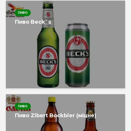
ПИВО
Пиво Beck`s
ПИВО
Пиво Zibert Bockbier (міцне)