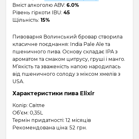
Вміст алкоголю ABV:
6.0%
Рівень гіркоти IBU:
45
Щільність:
15%
Пивоварня Волинський бровар створила
класичне поєднання: India Pale Ale та
пшеничного пива. Основу складає IPA з
ароматом та смаком цитрусу, груші і манго.
М’якість та зваженість напою народилась
від пшеничного солоду з міксом хмелів з
USA.
Характеристики пива Elixir
Колір: Світле
Об’єм: 0,35L
Термін придатності: 12 місяців
Рекомендована ціна: 52 грн.