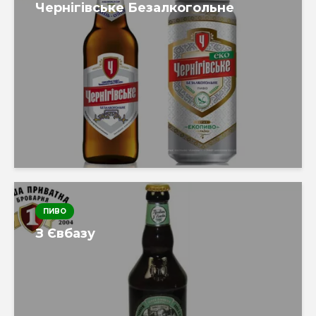
Чернігівське Безалкогольне
ПИВО
З Євбазу