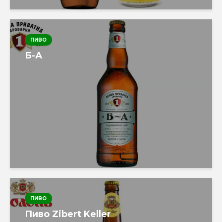
ПИВО
Б-А
ПИВО
Пиво Zibert Keller