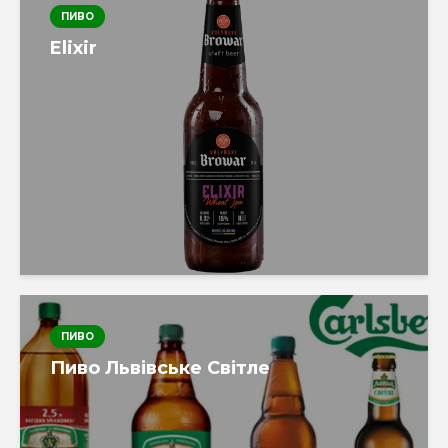
ПИВО
Elixir
ПИВО
Пиво Львівське Світле