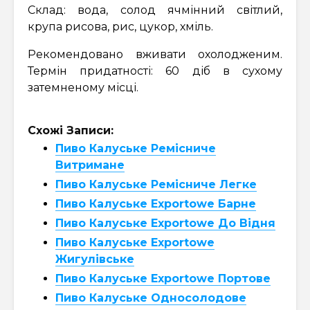
Склад: вода, солод ячмінний світлий,
крупа рисова, рис, цукор, хміль.
Рекомендовано вживати охолодженим.
Термін придатності: 60 діб в сухому
затемненому місці.
Схожі Записи:
Пиво Калуське Ремісниче
Витримане
Пиво Калуське Ремісниче Легке
Пиво Калуське Exportowe Барне
Пиво Калуське Exportowe До Відня
Пиво Калуське Exportowe
Жигулівське
Пиво Калуське Exportowe Портове
Пиво Калуське Односолодове