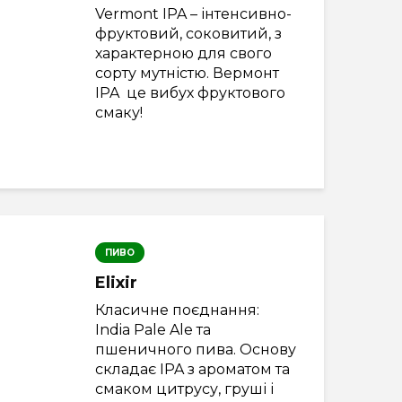
Vermont IPA – інтенсивно-
фруктовий, соковитий, з
характерною для свого
сорту мутністю. Вермонт
IPA це вибух фруктового
смаку!
ПИВО
Elixir
Класичне поєднання:
India Pale Ale та
пшеничного пива. Основу
складає IPA з ароматом та
смаком цитрусу, груші і