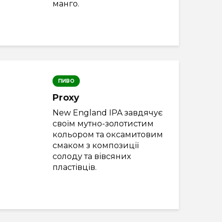
манго.
ПИВО
Proxy
New England IPA завдячує
своїм мутно-золотистим
кольором та оксамитовим
смаком з композиції
солоду та вівсяних
пластівців.