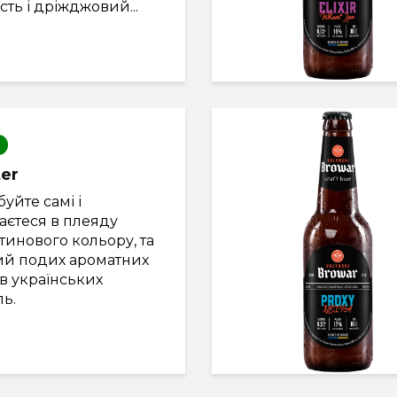
сть і дріжджовий...
ter
уйте самі і
аєтеся в плеяду
инового кольору, та
ий подих ароматних
в українських
ь.