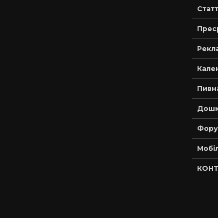
Статт
Прес
Рекла
Кале
Пивн
Дошк
Фору
Мобі
КОНТ