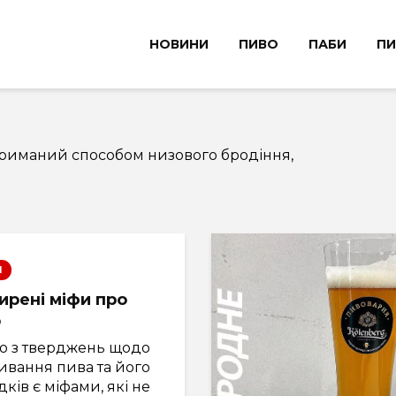
НОВИНИ
ПИВО
ПАБИ
ПИ
триманий способом низового бродіння,
І
рені міфи про
о
то з тверджень щодо
ивання пива та його
дків є міфами, які не