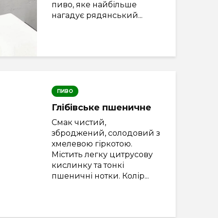
пиво, яке найбільше
нагадує рядянський...
ПИВО
Глібівське пшеничне
Смак чистий,
зброджений, солодовий з
хмелевою гіркотою.
Містить легку цитрусову
кислинку та тонкі
пшеничні нотки. Колір...