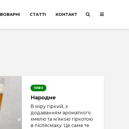
ВОВАРНІ
СТАТТІ
КОНТАКТ
ПИВО
Народне
В міру гіркий, з
додаванням ароматного
хмелю та м‘якою гіркотою
в післясмаку. Це саме те