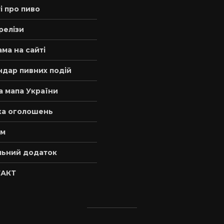
і про пиво
релізи
ма на сайті
ндар пивних подій
а мапа України
а оголошень
м
льний додаток
АКТ