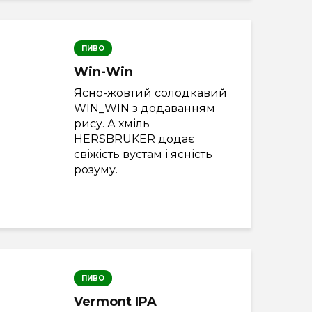
ПИВО
Win-Win
Ясно-жовтий солодкавий
WIN_WIN з додаванням
рису. А хміль
HERSBRUKER додає
свіжість вустам і ясність
розуму.
ПИВО
Vermont IPA