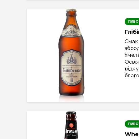
ПИВО
Гліб
Смак
збро
хмел
Осві
відчу
благо
ПИВО
Whe