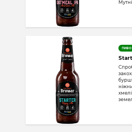
Мутні
ПИВО
Star
Спроб
закох
буршт
ніжн
хмелі
земел