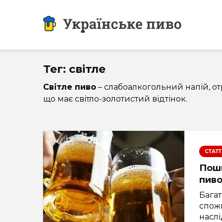
Тег: світле
Світле пиво
– слабоалкогольний напій, о
що має світло-золотистий відтінок.
СТАТТ
Поши
пив
Бага
спож
наслі