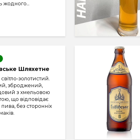
 жодного...
івське Шляхетне
 світло-золотистий.
ий, зброджений,
довий з хмельовою
тою, що відповідає
 пива, без сторонніх
аків.