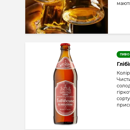
мають
ПИВО
Гліб
Колір
Чист
соло
гірко
сорту
присм