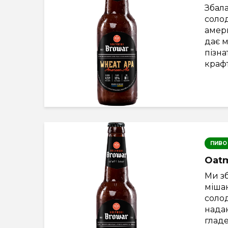
Збал
солод
амер
дає 
пізна
крафт
ПИВО
Oatm
Ми з
міша
солод
нада
глад