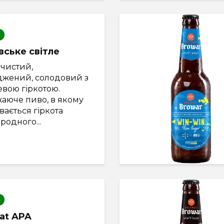
івське світле
 чистий,
джений, солодовий з
евою гіркотою.
жаюче пиво, в якому
вається гіркота
родного...
at APA