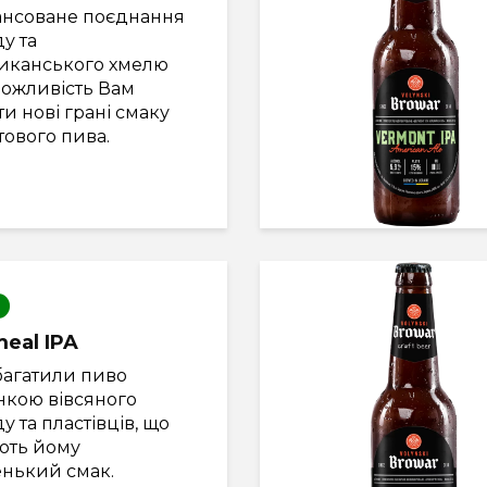
ансоване поєднання
у та
иканського хмелю
можливість Вам
ти нові грані смаку
ового пива.
eal IPA
багатили пиво
нкою вівсяного
у та пластівців, що
ють йому
енький смак.