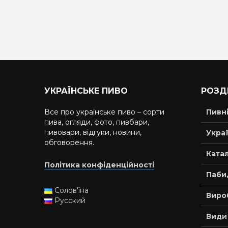
УКРАЇНСЬКЕ ПИВО
РОЗД
Все про українське пиво – сорти
Пивн
пива, огляди, фото, пивбари,
пивовари, відгуки, новини,
Украї
обговорення.
Катал
Політика конфіденційності
Паби,
Солов'їна
Виро
Русский
Види