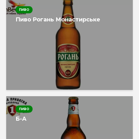
ПИВО
Пиво Рогань Монастирське
ПИВО
Б-А