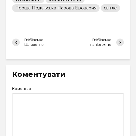
Перша Подільська Парова Броварня
світле
Глібівське
Глібівське
Шляхетне
напівтемне
Коментувати
Коментар