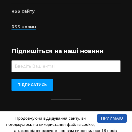
RSS сайту
RSS новин
Підпишіться на наші новини
Beer.UA © 2016-2022
Продовжуючи відвідування сайту, ви
ПРИЙМАЮ
При копіюванні матеріалів з сайту обов'язкове пряме
погоджуєтесь на використання файлів cookie,
відкрите для пошукових систем гіперпосилання на сайт
а також підтверджуєте, що вам виповнилося 18 років.
www.beer.ua