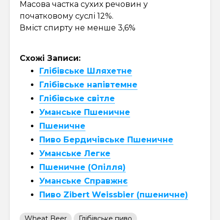
Масова частка сухих речовин у
початковому суслі 12%.
Вміст спирту не менше 3,6%
Схожі Записи:
Глібівське Шляхетне
Глібівське напівтемне
Глібівське світле
Уманське Пшеничне
Пшеничне
Пиво Бердичівське Пшеничне
Уманське Легке
Пшеничне (Опілля)
Уманське Справжнє
Пиво Zibert Weissbier (пшеничне)
Wheat Beer
Глібівське пиво