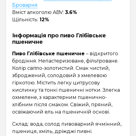
Броварня
Вміст алкоголю ABV:
3.6%
Щільність:
12%
Інформація про пиво Глібівське
пшеничне
Пиво Глібівське пшеничне
– відкритого
бродіння. Непастеризоване, фільтроване.
Колір світло-золотистий. Смак чистий,
зброджений, солодовий з хмелевою
гіркотою. Містить легку цитрусову
кислинку та тонкі пшеничні нотки. Злегка
охмелене, з характерним пшенично-
хлібним після смаком. Свіжий, пряний,
освіжаючий ель на пшеничній основі.
Склад: вода, солод пивоварний ячмінний,
пшениця, хміль, дріжджі пивні.