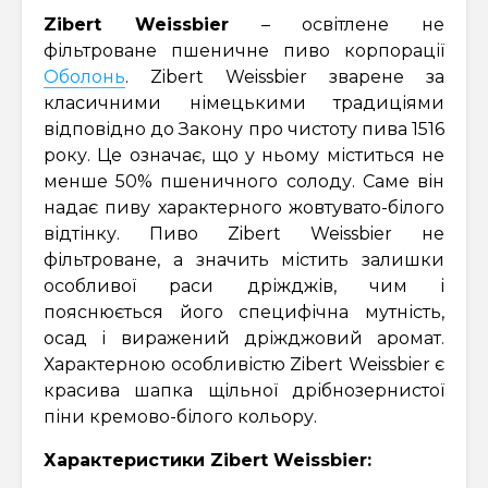
Zibert Weissbier
– освітлене не
фільтроване пшеничне пиво корпорації
Оболонь
. Zibert Weissbier зварене за
класичними німецькими традиціями
відповідно до Закону про чистоту пива 1516
року. Це означає, що у ньому міститься не
менше 50% пшеничного солоду. Саме він
надає пиву характерного жовтувато-білого
відтінку. Пиво Zibert Weissbier не
фільтроване, а значить містить залишки
особливої раси дріжджів, чим і
пояснюється його специфічна мутність,
осад і виражений дріжджовий аромат.
Характерною особливістю Zibert Weissbier є
красива шапка щільної дрібнозернистої
піни кремово-білого кольору.
Характеристики Zibert Weissbier: