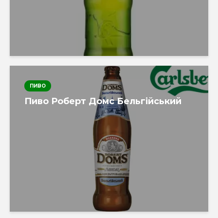
ПИВО
Пиво Роберт Домс Бельгійський