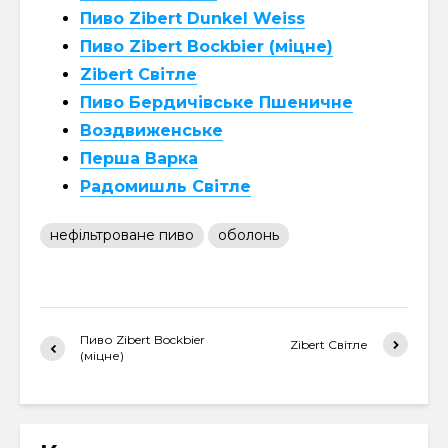
Пиво Zibert Dunkel Weiss
Пиво Zibert Bockbier (міцне)
Zibert Світле
Пиво Бердичівське Пшеничне
Воздвиженське
Перша Варка
Радомишль Світле
нефільтроване пиво
оболонь
Пиво Zibert Bockbier
Zibert Світле
(міцне)