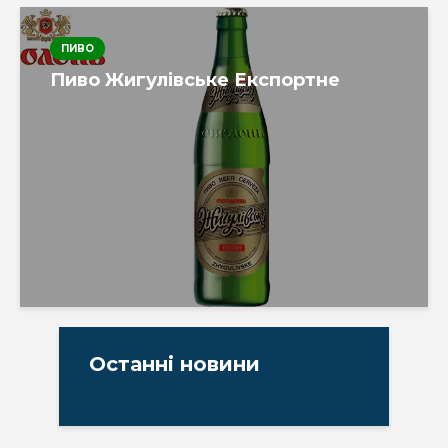
ПИВО
Пиво Жигулівське Експортне
Останні новини