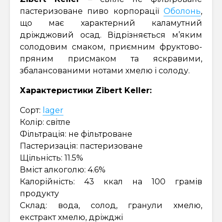
пастеризоване пиво корпорації
Оболонь
,
що має характерний каламутний
дріжджовий осад. Відрізняється м’яким
солодовим смаком, приємним фруктово-
пряним присмаком та яскравими,
збалансованими нотами хмелю і солоду.
Характеристики Zibert Keller:
Сорт:
lager
Колір: світле
Фільтрація: не фільтроване
Пастеризація: пастеризоване
Щільність: 11.5%
Вміст алкоголю: 4.6%
Калорійність: 43 ккал на 100 грамів
продукту
Склад: вода, солод, гранули хмелю,
екстракт хмелю, дріжджі