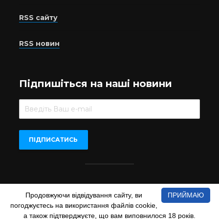
RSS сайту
RSS новин
Підпишіться на наші новини
Beer.UA © 2016-2022
Продовжуючи відвідування сайту, ви
ПРИЙМАЮ
При копіюванні матеріалів з сайту обов'язкове пряме
погоджуєтесь на використання файлів cookie,
відкрите для пошукових систем гіперпосилання на сайт
а також підтверджуєте, що вам виповнилося 18 років.
www.beer.ua