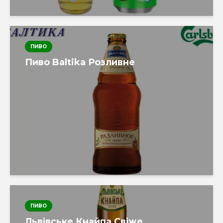
ПИВО
Пиво Baltika Розливне
ПИВО
Львівське Кнайпа Свіже