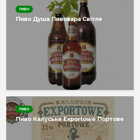
ПИВО
Пиво Душа Пивовара Світле
ПИВО
Пиво Калуське Exportowe Портове