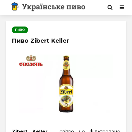
ПИВО
Пиво Zibert Keller
Zibert Keller
– світле не фільтроване