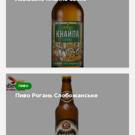
ПИВО
Пиво Рогань Слобожанське