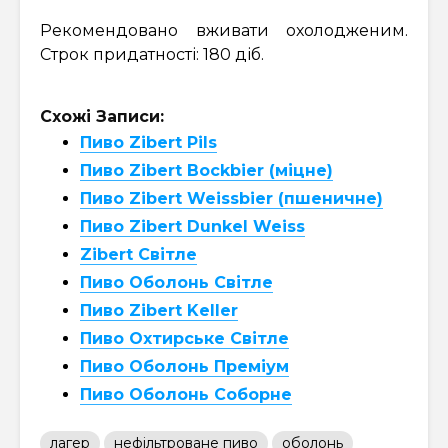
Рекомендовано вживати охолодженим.
Строк придатності: 180 діб.
Схожі Записи:
Пиво Zibert Pils
Пиво Zibert Bockbier (міцне)
Пиво Zibert Weissbier (пшеничне)
Пиво Zibert Dunkel Weiss
Zibert Світле
Пиво Оболонь Світле
Пиво Zibert Keller
Пиво Охтирське Світле
Пиво Оболонь Преміум
Пиво Оболонь Соборне
лагер
нефільтроване пиво
оболонь