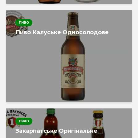
ПИВО
Пиво Калуське Односолодове
ПИВО
Закарпатське Оригінальне