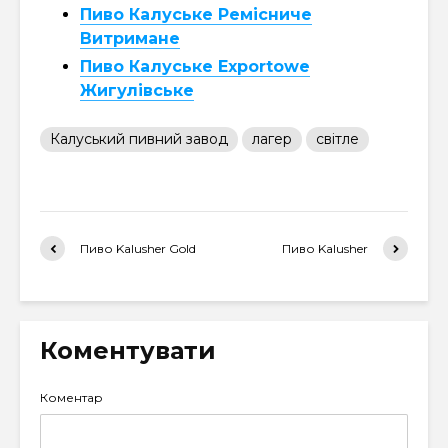
Пиво Калуське Ремісниче
Витримане
Пиво Калуське Exportowe
Жигулівське
Калуський пивний завод
лагер
світле
Пиво Kalusher Gold
Пиво Kalusher
Коментувати
Коментар