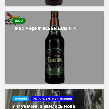
ПИВО
Пиво Чернігівське Біла Ніч
НОВИНИ
УКРАЇНСЬКІ ПИВНІ НОВИНИ
У Мукачеві з’явилась нова