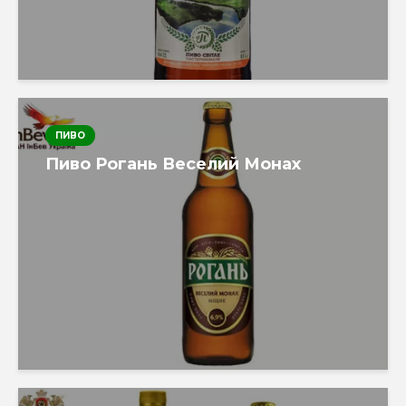
ПИВО
Пиво Рогань Веселий Монах