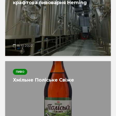
крафтова пивоварня Heming
18.10.2022
ПИВО
Хмільне Поліське Свіже