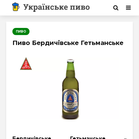
ПИВО
Пиво Бердичівське Гетьманське
Бердичівське Гетьманське
–