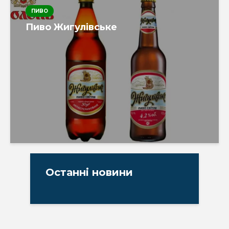
ПИВО
Пиво Жигулівське
Останні новини