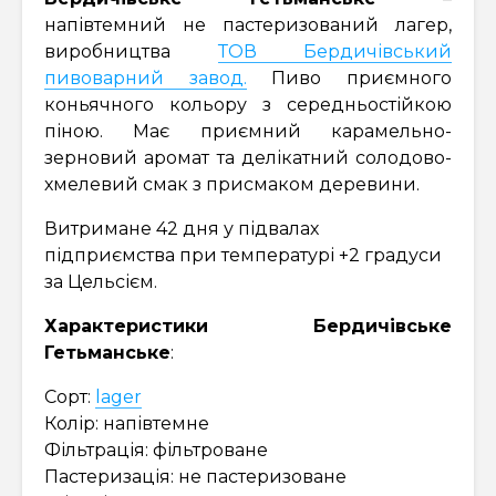
напівтемний не пастеризований лагер,
виробництва
ТОВ Бердичівський
пивоварний завод.
Пиво приємного
коньячного кольору з середньостійкою
піною. Має приємний карамельно-
зерновий аромат та делікатний солодово-
хмелевий смак з присмаком деревини.
Витримане 42 дня у підвалах
підприємства при температурі +2 градуси
за Цельсієм.
Характеристики
Бердичівське
Гетьманське
:
Сорт:
lager
Колір: напівтемне
Фільтрація: фільтроване
Пастеризація: не пастеризоване