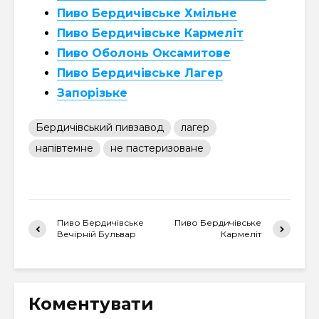
Пиво Бердичівське Хмільне
Пиво Бердичівське Кармеліт
Пиво Оболонь Оксамитове
Пиво Бердичівське Лагер
Запорізьке
Бердичівський пивзавод
лагер
напівтемне
не пастеризоване
Пиво Бердичівське
Пиво Бердичівське
Вечірній Бульвар
Кармеліт
Коментувати