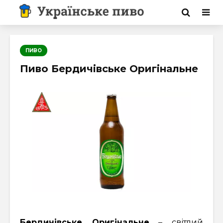
ПИВО
Пиво Бердичівське Оригінальне
Бердичівське Оригінальне
– світлий