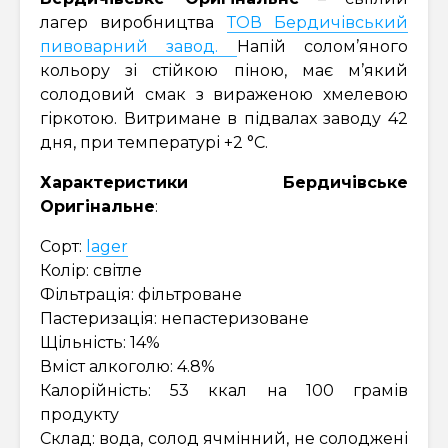
лагер виробництва
ТОВ Бердичівський
пивоварний завод.
Напій солом’яного
кольору зі стійкою піною, має м’який
солодовий смак з вираженою хмелевою
гіркотою. Витримане в підвалах заводу 42
дня, при температурі +2 °С.
Характеристики
Бердичівське
Оригінальне
:
Сорт:
lager
Колір: світле
Фільтрація: фільтроване
Пастеризація: непастеризоване
Щільність: 14%
Вміст алкоголю: 4.8%
Калорійність: 53 ккал на 100 грамів
продукту
Склад: вода, солод ячмінний, не солоджені