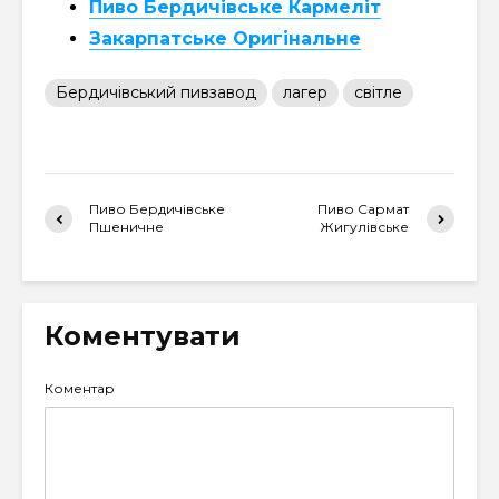
Пиво Бердичівське Кармеліт
Закарпатське Оригінальне
Бердичівський пивзавод
лагер
світле
Пиво Бердичівське
Пиво Сармат
Пшеничне
Жигулівське
Коментувати
Коментар