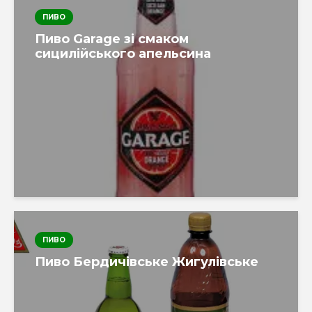
ПИВО
Пиво Garage зі смаком
сицилійського апельсина
ПИВО
Пиво Бердичівське Жигулівське