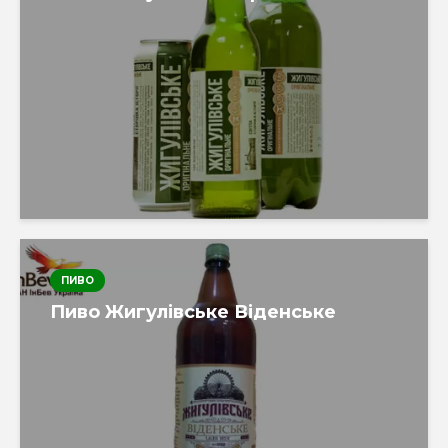
ПИВО
Пиво Жигулівське Віденське