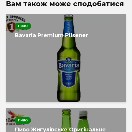
Вам також може сподобатися
ПИВО
Bavaria Premium Pilsener
ПИВО
Пиво Жигулівське Оригінальне