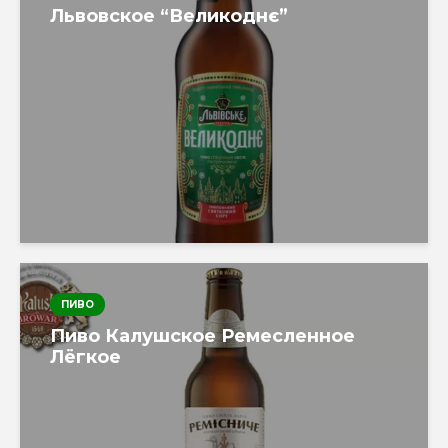
Львовское “Великоднє”
ПИВО
Пиво Калушское Ремесленное
Лёгкое