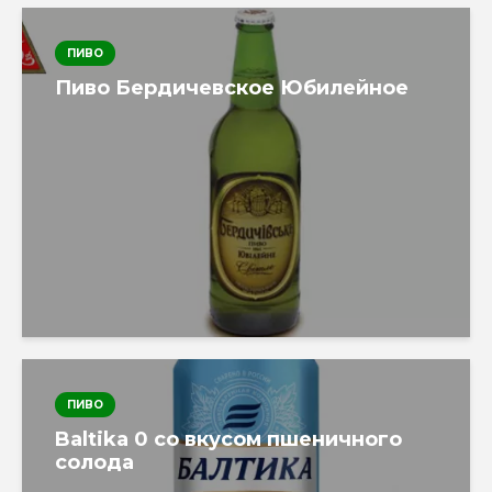
ПИВО
Пиво Бердичевское Юбилейное
ПИВО
Baltika 0 со вкусом пшеничного
солода