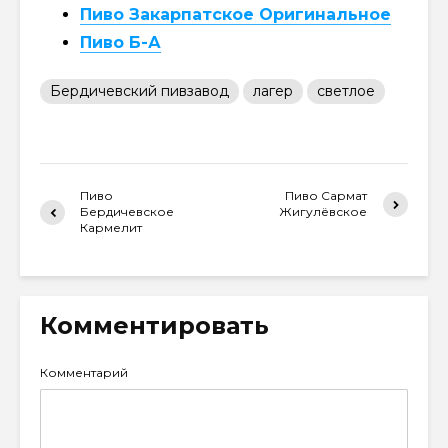
Пиво Закарпатское Оригинальное
Пиво Б-А
Бердичевский пивзавод
лагер
светлое
Пиво
Пиво Сармат
Бердичевское
Жигулёвское
Кармелит
Комментировать
Комментарий