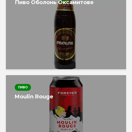
Пиво Оболонь Оксамитове
ПИВО
Moulin Rouge