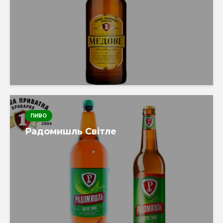
ПИВО
Радомишль Світле