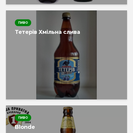
ПИВО
Тетерів Хмільна слива
ПИВО
Blonde