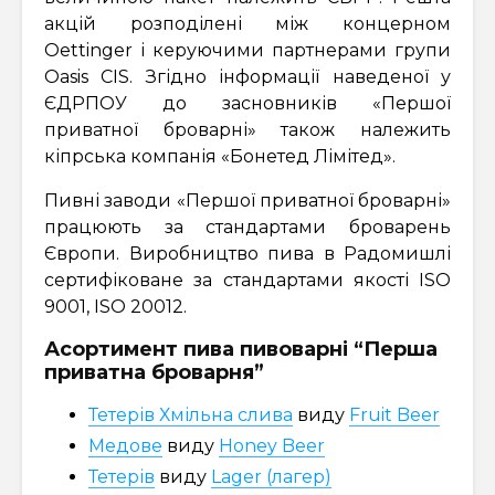
акцій розподілені між концерном
Oettinger і керуючими партнерами групи
Oasis CIS. Згідно інформації наведеної у
ЄДРПОУ до засновників «Першої
приватної броварні» також належить
кіпрська компанія «Бонетед Лімітед».
Пивні заводи «Першої приватної броварні»
працюють за стандартами броварень
Європи. Виробництво пива в Радомишлі
сертифіковане за стандартами якості ISO
9001, ISO 20012.
Асортимент пива пивоварні “Перша
приватна броварня”
Тетерів Хмільна слива
виду
Fruit Beer
Медове
виду
Honey Beer
Тетерів
виду
Lager (лагер)