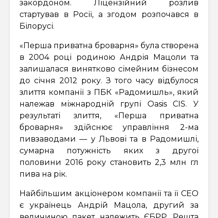
закордоном. Ліцензійний розлив
стартував в Росії, а згодом розпочався в
Білорусі.
«Перша приватна броварня» була створена
в 2004 році родиною Андрія Мацоли та
залишалася винятково сімейним бізнесом
до січня 2012 року. З того часу відбулося
злиття компанії з ПБК «Радомишль», який
належав міжнародній групі Oasis CIS. У
результаті злиття, «Перша приватна
броварня» здійснює управління 2-ма
пивзаводами — у Львові та в Радомишлі,
сумарна потужність яких з другої
половини 2016 року становить 2,3 млн гл
пива на рік.
Найбільшим акціонером компанії та її СЕО
є українець Андрій Мацола, другий за
величиною пакет належить ЄБРР. Решта