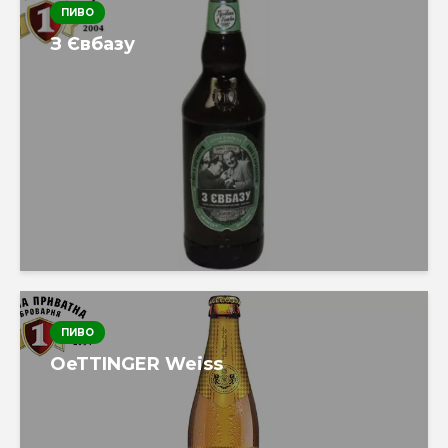
ПИВО
З Євбазу
ПИВО
OeTTINGER Weiss