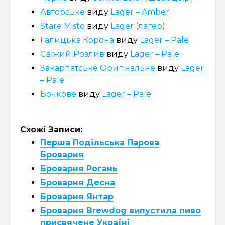
Авторське
виду
Lager – Amber
Stare Misto
виду
Lager (лагер)
Галицька Корона
виду
Lager – Pale
Свіжий Розлив
виду
Lager – Pale
Закарпатське Оригінальне
виду
Lager
– Pale
Бочкове
виду
Lager – Pale
Схожі Записи:
Перша Подільська Парова
Броварня
Броварня Рогань
Броварня Десна
Броварня Янтар
Броварня Brewdog випустила пиво
присвячене Україні