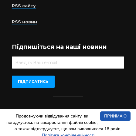
RSS сайту
RSS новин
Підпишіться на наші новини
Beer.UA © 2016-2022
Продовжуючи відвідування сайту, ви
ПРИЙМАЮ
При копіюванні матеріалів з сайту обов'язкове пряме
погоджуєтесь на використання файлів cookie,
відкрите для пошукових систем гіперпосилання на сайт
www.beer.ua
а також підтверджуєте, що вам виповнилося 18 років.
Політика конфіденційності