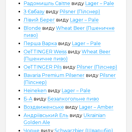
Радомишль Світле
виду
Lager – Pale
З Євбазу
виду
Pilsner (Пілснер)
Лівий Берег
виду
Lager – Pale
Blonde
виду
Wheat Beer (Пшеничне
пиво)
Перша Варка
виду
Lager – Pale
OeTTINGER Weiss
виду
Wheat Beer
(Пшеничне пиво)
OeTTINGER Pils
виду
Pilsner (Пілснер)
Bavaria Premium Pilsener
виду
Pilsner
(Пілснер)
Heineken
виду
Lager – Pale
Б-А
виду
Безалкогольне пиво
Воздвиженське
виду
Lager – Amber
Андріївський Ель
виду
Ukrainian
Golden Ale
Чорне
виду
Schwarzbier (Шварцбір)