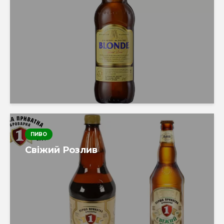
ПИВО
Свіжий Розлив