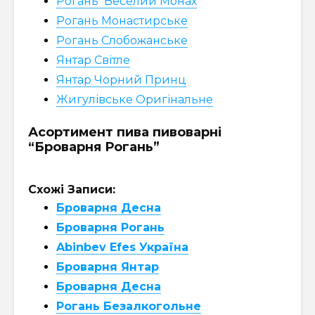
Рогань Веселий Монах
Рогань Монастирське
Рогань Слобожанське
Янтар Світле
Янтар Чорний Принц
Жигулівське Оригінальне
Асортимент пива пивоварні
“Броварня Рогань”
Схожі Записи:
Броварня Десна
Броварня Рогань
Abinbev Efes Україна
Броварня Янтар
Броварня Десна
Рогань Безалкогольне