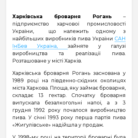
Харківська броварня Рогань
–
підприємство харчової промисловості
України, що належить одному з
найбільших виробників пива України
САН
ІнБев Україна,
зайняте у галузі
виробництва та реалізації пива.
Розташоване у місті Харків.
Харківська броварня Рогань заснована у
1989 році на південно-східних околицях
міста Харкова. Площа, яку займає броварня,
складає 13 гектар. Спочатку броварня
випускала безалкогольні напої, а з 3
грудня 1992 року почалося виробництво
пива. У січні 1993 року перша партія пива
«Жигулівське» надійшла у продаж.
У 1998-му році на території броварні була