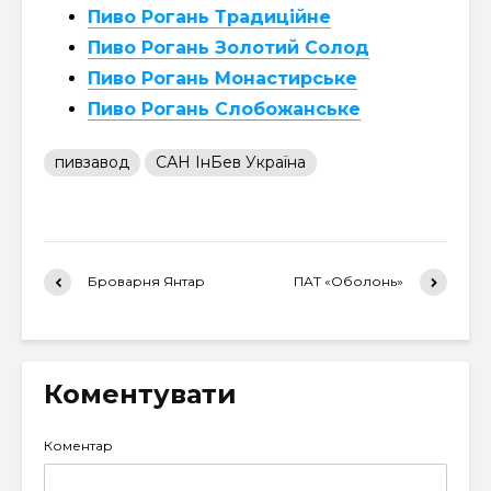
Пиво Рогань Традиційне
Пиво Рогань Золотий Солод
Пиво Рогань Монастирське
Пиво Рогань Слобожанське
пивзавод
САН ІнБев Україна
Броварня Янтар
ПАТ «Оболонь»
Коментувати
Коментар