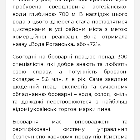
пробурена свердловина артезіанської
води глибиною 700 м. В наслідок цього
вода з цього джерела стала поставлятися
цистернами в усі райони міста з метою
комерційної реалізації. Вона отримала
назву «Вода Роганська» або «721».
Сьогодні на броварні працює понад 300
спеціалістів, які добре знають та люблять
свою справу, а потужність броварні
складає – 5,6 млн. л в рік. Саме завдяки
щоденній праці експертів та сучасному
обладнанню броварні – вода, солод, хміль
та дріжджі перетворюються в найбільш
відомі українські торгові марки пива.
Броварня має впроваджені та
сертифіковані систему управління
безпечністю харчових продуктів (Система