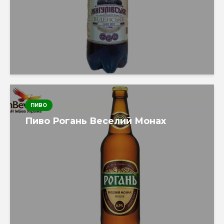
ПИВО
Пиво Рогань Веселий Монах