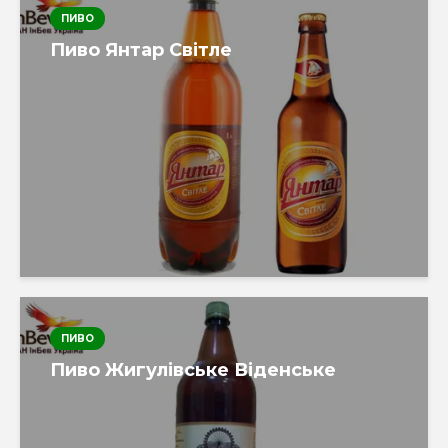
ПИВО
Пиво Янтар Світле
ПИВО
Пиво Жигулівське Віденське