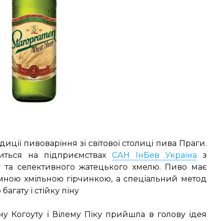
адиції пивоваріння зі світової столиці пива Праги.
риться на підприємствах
САН ІнБев Україна
з
у та селективного жатецького хмелю. Пиво має
мною хмільною гірчинкою, а спеціальний метод
агату і стійку піну
Яну Когоуту і Вілему Піку прийшла в голову ідея