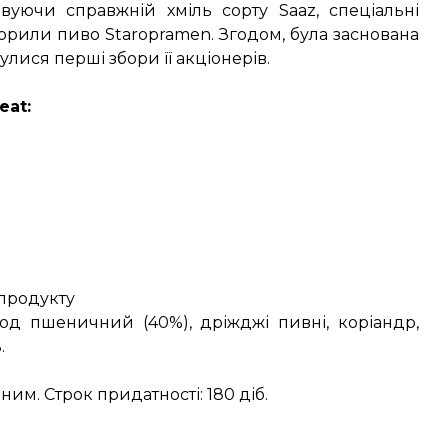
вуючи справжній хміль сорту Saaz, спеціальні
орили пиво Staropramen. Згодом, була заснована
булися перші збори її акціонерів.
eat:
 продукту
лод пшеничний (40%), дріжджі пивні, коріандр,
.
м. Строк придатності: 180 діб.