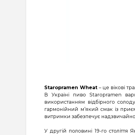
Staropramen Wheat
– це вікові тр
В Україні пиво Staropramen ва
використанням відбірного солод
гармонійний м’який смак із приє
витримки забезпечує надзвичайно б
У другій половині 19-го століття 