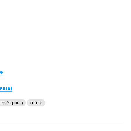
е
ичне)
ев Україна
світле