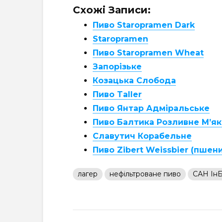
Схожі Записи:
Пиво Staropramen Dark
Staropramen
Пиво Staropramen Wheat
Запорізьке
Козацька Слобода
Пиво Taller
Пиво Янтар Адміральське
Пиво Балтика Розливне М’як
Славутич Корабельне
Пиво Zibert Weissbier (пшен
лагер
нефільтроване пиво
САН ІнБ