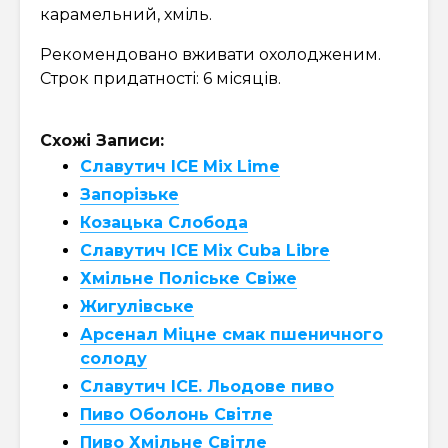
карамельний, хміль.
Рекомендовано вживати охолодженим.
Строк придатності: 6 місяців.
Схожі Записи:
Славутич ICE Mix Lime
Запорізьке
Козацька Слобода
Славутич ICE Mix Cuba Libre
Хмільне Поліське Свіже
Жигулівське
Арсенал Міцне смак пшеничного
солоду
Славутич ICE. Льодове пиво
Пиво Оболонь Світле
Пиво Хмільне Світле