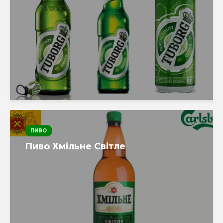
ПИВО
Пиво Хмільне Світле