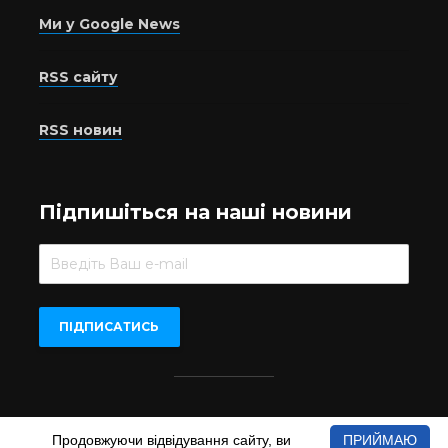
Ми у Google News
RSS сайту
RSS новин
Підпишіться на наші новини
Beer.UA © 2016-2022
Продовжуючи відвідування сайту, ви
ПРИЙМАЮ
При копіюванні матеріалів з сайту обов'язкове пряме