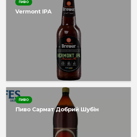
ПИВО
Vermont IPA
ПИВО
Пиво Сармат Добрий Шубін