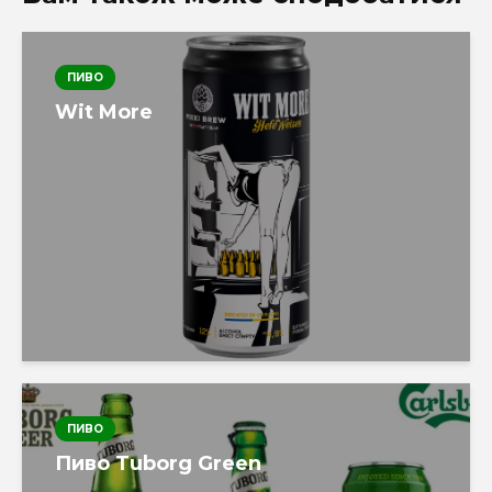
ПИВО
Wit More
ПИВО
Пиво Tuborg Green