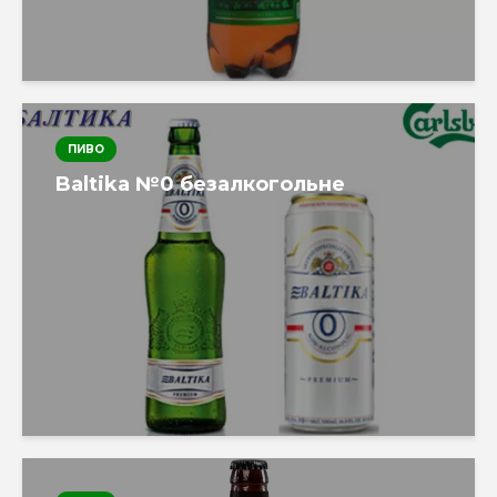
ПИВО
Baltika №0 безалкогольне