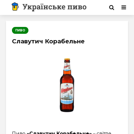
ПИВО
Славутич Корабельне
Пиво
«Славутич Корабельне»
– світле