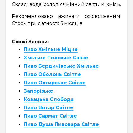
Склад: вода, солод ячмінний світлий, хміль.
Рекомендовано вживати охолодженим.
Строк придатності: 6 місяців.
Схожі Записи:
Пиво Хмільне Міцне
Хмільне Поліське Свіже
Пиво Бердичівське Хмільне
Пиво Оболонь Світле
Пиво Охтирське Світле
Запорізьке
Козацька Слобода
Пиво Янтар Світле
Пиво Сармат Світле
Пиво Душа Пивовара Світле