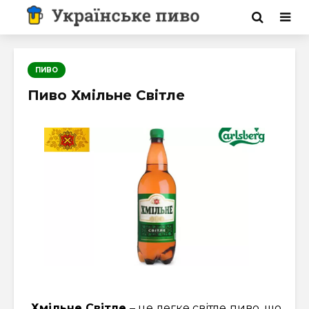
ПИВО
Пиво Хмільне Світле
Хмільне Світле
– це легке світле пиво, що