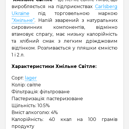
виробляється на підприємствах
Carlsberg
Ukraine
під торговельною маркою
“Хмільне”
. Напій зварений з натуральних
сировинних компонентів, відмінно
втамовує спрагу, має низьку калорійність
та хлібний смак з легким дріжджовим
відтінком. Розливається у пляшки ємністю
1 і 2 л.
Характеристики Хмільне Світле:
Сорт:
lager
Колір: світле
Фільтрація: фільтроване
Пастеризація: пастеризоване
Щільність: 10.5%
Вміст алкоголю: 4%
Калорійність: 40 ккал на 100 грамів
продукту