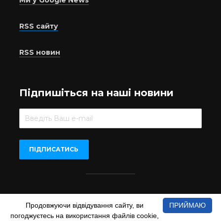
Ми у Google News
RSS сайту
RSS новин
Підпишіться на наші новини
Beer.UA © 2016-2022
Продовжуючи відвідування сайту, ви
ПРИЙМАЮ
При копіюванні матеріалів з сайту обов'язкове пряме
погоджуєтесь на використання файлів cookie,
відкрите для пошукових систем гіперпосилання на сайт