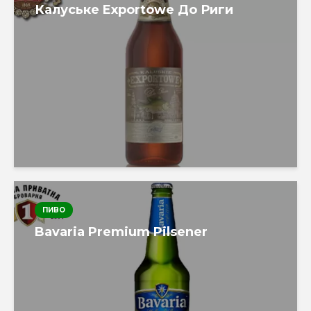
Калуське Exportowe До Риги
ПИВО
Bavaria Premium Pilsener