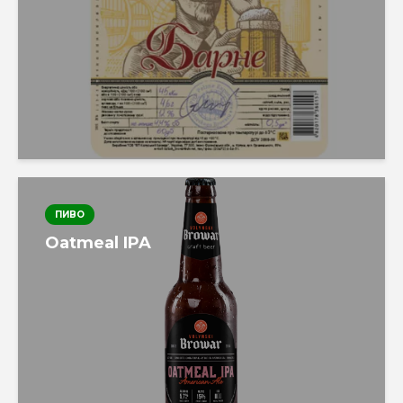
ПИВО
Oatmeal IPA