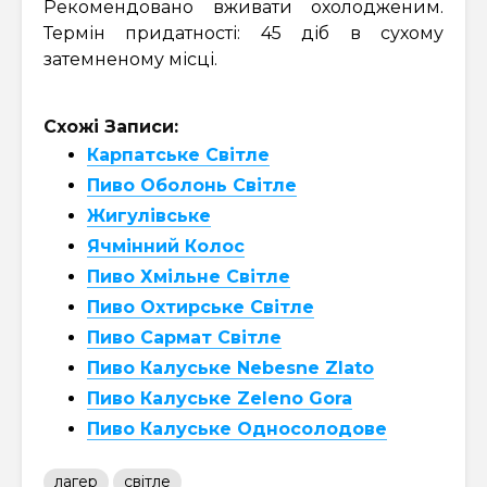
Рекомендовано вживати охолодженим.
Термін придатності: 45 діб в сухому
затемненому місці.
Схожі Записи:
Карпатське Світле
Пиво Оболонь Світле
Жигулівське
Ячмінний Колос
Пиво Хмільне Світле
Пиво Охтирське Світле
Пиво Сармат Світле
Пиво Калуське Nebesne Zlato
Пиво Калуське Zeleno Gora
Пиво Калуське Односолодове
лагер
світле