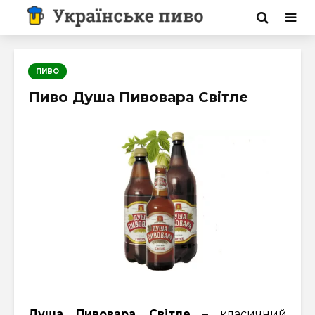
ПИВО
Пиво Душа Пивовара Світле
Душа Пивовара Світле
– класичний