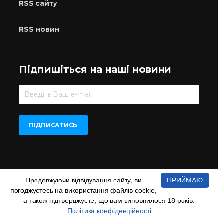
RSS сайту
RSS новин
Підпишіться на наші новини
Beer.UA © 2016-2022
Продовжуючи відвідування сайту, ви
ПРИЙМАЮ
При копіюванні матеріалів з сайту обов'язкове пряме
погоджуєтесь на використання файлів cookie,
відкрите для пошукових систем гіперпосилання на сайт
а також підтверджуєте, що вам виповнилося 18 років.
www.beer.ua
Політика конфіденційності