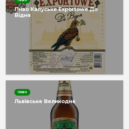
ПИВО
Пиво Калуське Exportowe До
Відня
ПИВО
Львівське Великоднє