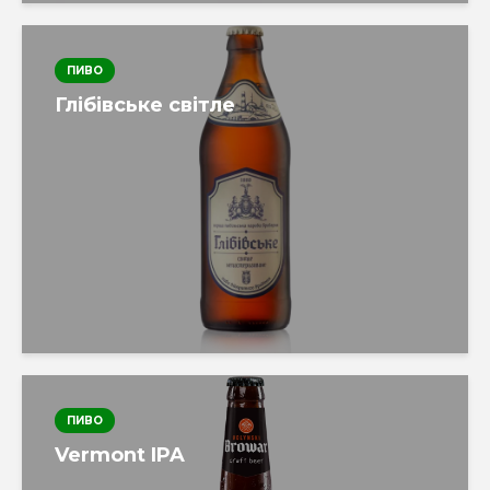
ПИВО
Глібівське світле
ПИВО
Vermont IPA