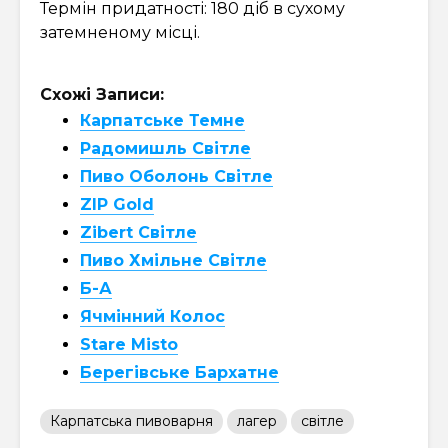
Термін придатності: 180 діб в сухому
затемненому місці.
Схожі Записи:
Карпатське Темне
Радомишль Світле
Пиво Оболонь Світле
ZIP Gold
Zibert Світле
Пиво Хмільне Світле
Б-А
Ячмінний Колос
Stare Misto
Берегівське Бархатне
Карпатська пивоварня
лагер
світле