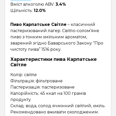
Вміст алкоголю ABV:
3.4%
Щільність:
12.0%
Пиво Карпатське Світле
– класичний
пастеризований лагер. Світло-солом’яне
пиво з тонким хмільним ароматом,
зварений згідно Баварського Закону “Про
чистоту пива” 1516 року.
Характеристики пива Карпатське
Світле
Колір: світле
Фільтрація: фільтроване
Пастеризація: пастеризоване
Калорійність: 45 ккал на 100 грамів
продукту
Склад: вода, солод ячмінний світлий, хміль.
Рекомендовано вживати охолодженим.