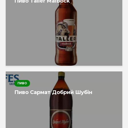
Пиво Taller Maibock
ПИВО
Пиво Сармат Добрий Шубін