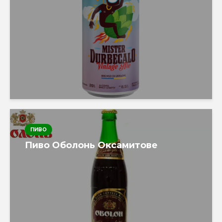
ПИВО
Пиво Оболонь Оксамитове