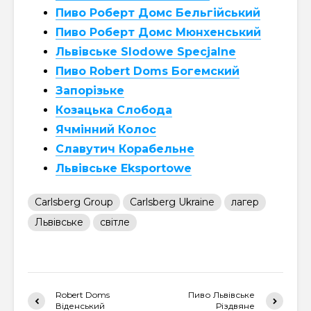
Пиво Роберт Домс Бельгійський
Пиво Роберт Домс Мюнхенський
Львівське Slodowe Specjalne
Пиво Robert Doms Богемский
Запорізьке
Козацька Слобода
Ячмінний Колос
Славутич Корабельне
Львівське Eksportowe
Carlsberg Group
Carlsberg Ukraine
лагер
Львівське
світле
Robert Doms
Пиво Львівське
Віденський
Різдвяне