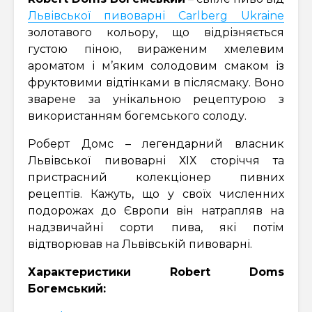
Львівської пивоварні Carlberg Ukraine
золотавого кольору, що відрізняється
густою піною, вираженим хмелевим
ароматом і м’яким солодовим смаком із
фруктовими відтінками в післясмаку. Воно
зварене за унікальною рецептурою з
використанням богемського солоду.
Роберт Домс – легендарний власник
Львівської пивоварні ХІХ сторіччя та
пристрасний колекціонер пивних
рецептів. Кажуть, що у своїх численних
подорожах до Європи він натрапляв на
надзвичайні сорти пива, які потім
відтворював на Львівській пивоварні.
Характеристики Robert Doms
Богемський: