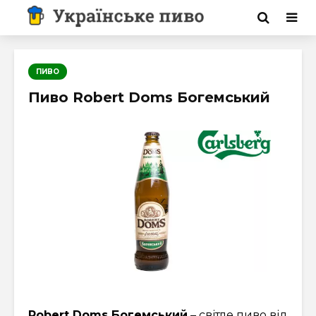
ПИВО
Пиво Robert Doms Богемський
Robert Doms Богемський
– світле пиво від