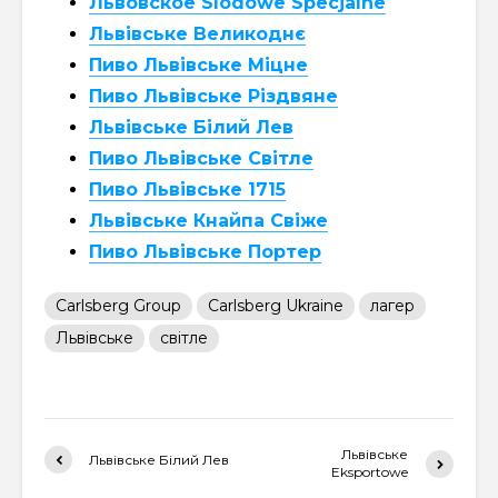
Львовское Slodowe Specjalne
Львівське Великоднє
Пиво Львівське Міцне
Пиво Львівське Різдвяне
Львівське Білий Лев
Пиво Львівське Світле
Пиво Львівське 1715
Львівське Кнайпа Свіже
Пиво Львівське Портер
Carlsberg Group
Carlsberg Ukraine
лагер
Львівське
світле
Львівське
Львівське Білий Лев
Eksportowe