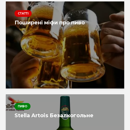
СТАТТІ
Поширені міфи про пиво
ПИВО
Stella Artois Безалкогольне