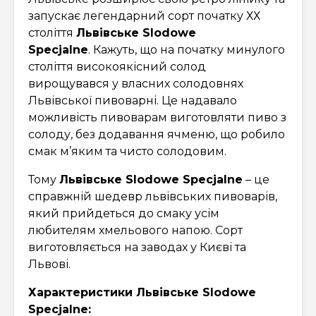
запускає легендарний сорт початку ХХ
століття
Львівське Slodowe
Specjalne
. Кажуть, що на початку минулого
століття високоякісний солод
вирощувався у власних солодовнях
Львівської пивоварні. Це надавало
можливість пивоварам виготовляти пиво з
солоду, без додавання ячменю, що робило
смак м’яким та чисто солодовим.
Тому
Львівське Slodowe Specjalne
– це
справжній шедевр львівських пивоварів,
який прийдеться до смаку усім
любителям хмельового напою. Сорт
виготовляється на заводах у Києві та
Львові.
Характеристики Львівське Slodowe
Specjalne: