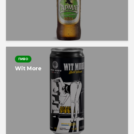
ПИВО
Wit More