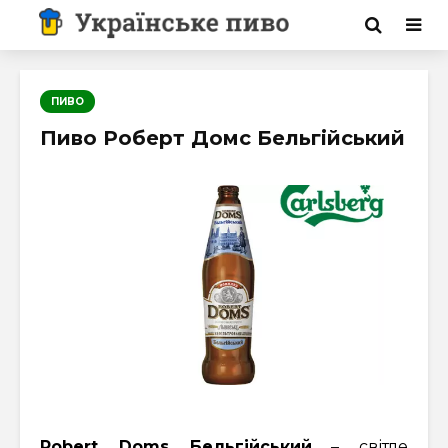
ПИВО
Пиво Роберт Домс Бельгійський
Robert Doms Бельгійський
– світле