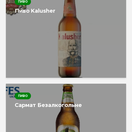
ПИВО
Пиво Kalusher
ПИВО
Сармат Безалкогольне