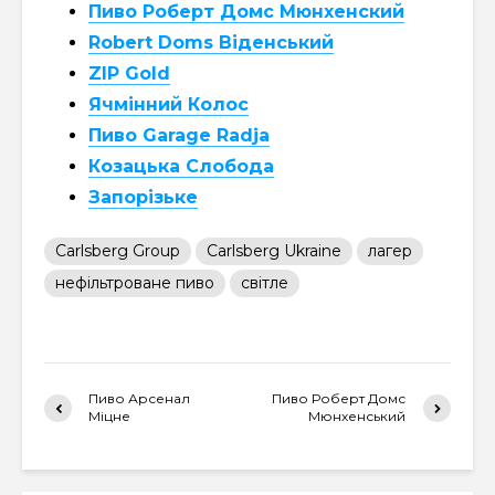
Пиво Роберт Домс Мюнхенский
Robert Doms Віденський
ZIP Gold
Ячмінний Колос
Пиво Garage Radja
Козацька Слобода
Запорізьке
Carlsberg Group
Carlsberg Ukraine
лагер
нефільтроване пиво
світле
Пиво Арсенал
Пиво Роберт Домс
Міцне
Мюнхенський