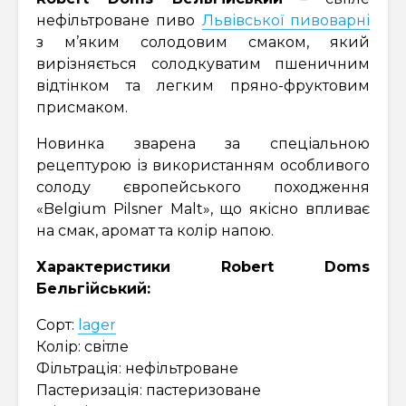
нефільтроване пиво
Львівської пивоварні
з м’яким солодовим смаком, який
вирізняється солодкуватим пшеничним
відтінком та легким пряно-фруктовим
присмаком.
Новинка зварена за спеціальною
рецептурою із використанням особливого
солоду європейського походження
«Belgium Pilsner Malt», що якісно впливає
на смак, аромат та колір напою.
Характеристики Robert Doms
Бельгійський:
Сорт:
lager
Колір: світле
Фільтрація: нефільтроване
Пастеризація: пастеризоване