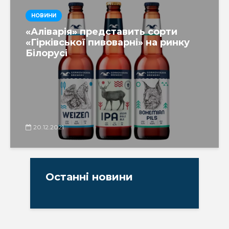
НОВИНИ
«Аліварія» представить сорти
«Гірківської пивоварні» на ринку
Білорусі
20.12.2021
Останні новини