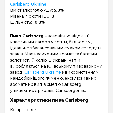
Carlsberg Ukraine
Вміст алкоголю ABV:
5.0%
Рівень гіркоти IBU:
8
Щільність:
10.8%
Пиво Carlsberg
– всесвітньо відомий
класичний лагер з чистим, бадьорим,
ідеально збалансованим смаком солоду та
злаків. Має насичений аромат та багатий
золотистий колір. В Україні напій
виробляється на Київському пивоварному
заводі
Carlsberg Ukraine
з використанням
найдобірнішого ячменю, ексклюзивних
ароматних видів хмелю Carlsberg і
унікальних дріжджів Carlsbergensis.
Характеристики пива Carlsberg
Колір: світле