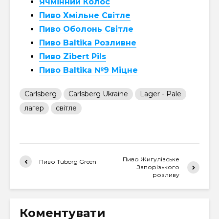
Ячмінний Колос
Пиво Хмільне Світле
Пиво Оболонь Світле
Пиво Baltika Розливне
Пиво Zibert Pils
Пиво Baltika №9 Міцне
Carlsberg
Carlsberg Ukraine
Lager - Pale
лагер
світле
Пиво Жигулівське
Пиво Tuborg Green
Запорізького
розливу
Коментувати