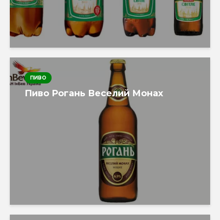
ПИВО
Пиво Рогань Веселий Монах