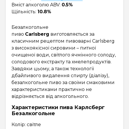
Вміст алкоголю ABV:
0.5%
Щільність:
10.8%
Безалкогольне
пиво
Сarlsberg
виготовляється за
класичним рецептом пивоварні Carlsberg
з високоякісної сировини – питної
очищеної води, світлого ячмінного солоду,
солодового екстракту та хмелепродуктів.
Завдяки цьому, а також технології
дбайливого видалення спирту (діалізу),
безалкогольне пиво за своїми смаковими
характеристиками практично не
відрізняється від алкогольного.
Характеристики пива Карлсберг
Безалкогольне
Колір: світле