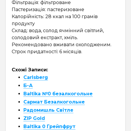
Фільтрація: фільтроване
Пастеризація: пастеризоване
Калорійність: 28 ккал на 100 грамів
продукту
Склад: вода, солод ячмінний світлий,
солодовий екстракт, хміль.
Рекомендовано вживати охолодженим.
Строк придатності: 6 місяців.
Схожі Записи:
Carlsberg
Б-А
Baltika №0 безалкогольне
Сармат Безалкогольне
Радомишль Світле
ZIP Gold
Baltika 0 Грейпфрут