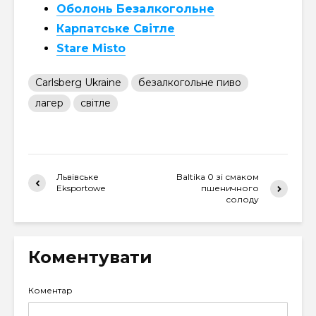
Оболонь Безалкогольне
Карпатське Світле
Stare Misto
Carlsberg Ukraine
безалкогольне пиво
лагер
світле
Львівське
Baltika 0 зі смаком
Eksportowe
пшеничного
солоду
Коментувати
Коментар