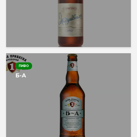
ПИВО
Б-А