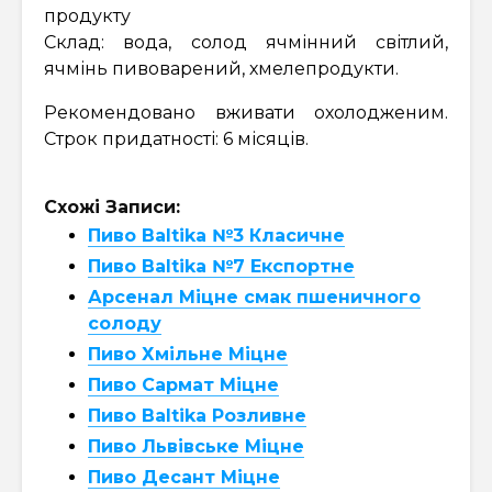
продукту
Склад: вода, солод ячмінний світлий,
ячмінь пивоварений, хмелепродукти.
Рекомендовано вживати охолодженим.
Строк придатності: 6 місяців.
Схожі Записи:
Пиво Baltika №3 Класичне
Пиво Baltika №7 Експортне
Арсенал Міцне смак пшеничного
солоду
Пиво Хмільне Міцне
Пиво Сармат Міцне
Пиво Baltika Розливне
Пиво Львівське Міцне
Пиво Десант Міцне