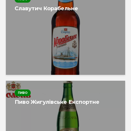
Славутич Корабельне
ПИВО
Пиво Жигулівське Експортне