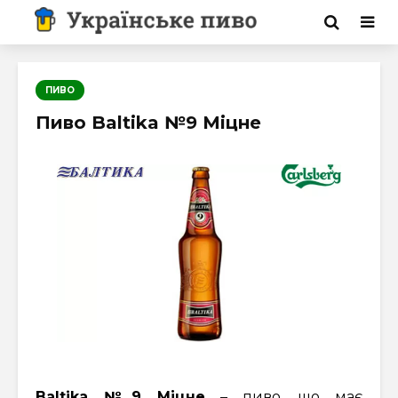
ПИВО
Пиво Baltika №9 Міцне
Baltika №9 Міцне
– пиво, що має