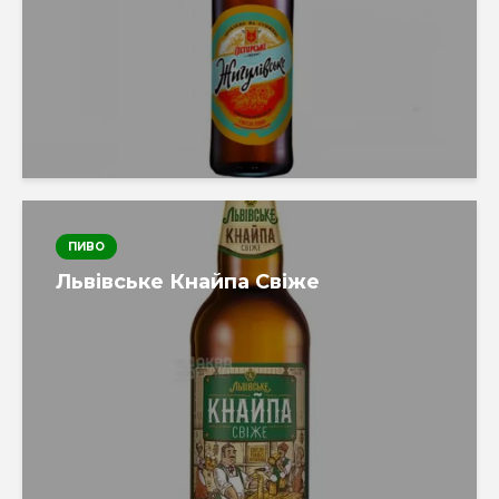
ПИВО
Львівське Кнайпа Свіже