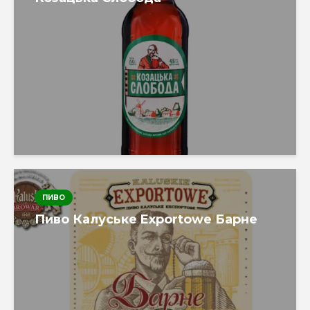
ПИВО
Пиво Калуське Exportowe Барне