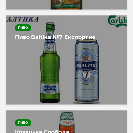
ПИВО
Пиво Baltika №7 Експортне
ПИВО
Козацька Слобода