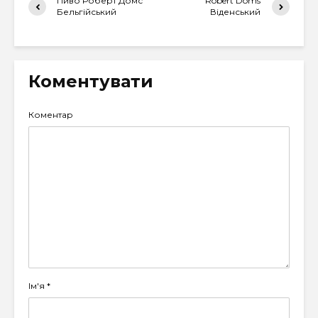
Пиво Роберт Домс
Robert Doms
Бельгійський
Віденський
Коментувати
Коментар
Ім'я
*