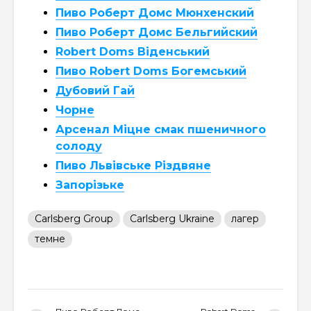
Пиво Роберт Домс Мюнхенский
Пиво Роберт Домс Бельгийский
Robert Doms Віденський
Пиво Robert Doms Богемський
Дубовий Гай
Чорне
Арсенал Міцне смак пшеничного
солоду
Пиво Львівське Різдвяне
Запорізьке
Carlsberg Group
Carlsberg Ukraine
лагер
темне