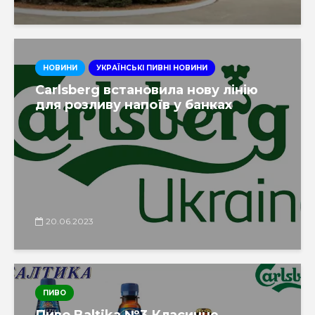
НОВИНИ
УКРАЇНСЬКІ ПИВНІ НОВИНИ
Carlsberg встановила нову лінію
для розливу напоїв у банках
20.06.2023
ПИВО