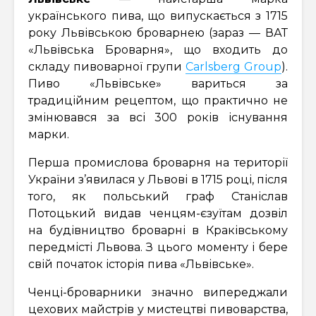
українського пива, що випускається з 1715
року Львівською броварнею (зараз — ВАТ
«Львівська Броварня», що входить до
складу пивоварної групи
Carlsberg Group
).
Пиво «Львівське» вариться за
традиційним рецептом, що практично не
змінювався за всі 300 років існування
марки.
Перша промислова броварня на території
України з’явилася у Львові в 1715 році, після
того, як польський граф Станіслав
Потоцький видав ченцям-єзуїтам дозвіл
на будівництво броварні в Краківському
передмісті Львова. З цього моменту і бере
свій початок історія пива «Львівське».
Ченці-броварники значно випереджали
цехових майстрів у мистецтві пивоварства,