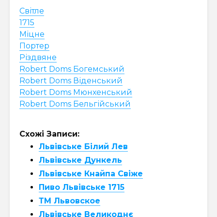
Світле
1715
Міцне
Портер
Різдвяне
Robert Doms Богемський
Robert Doms Віденський
Robert Doms Мюнхенський
Robert Doms Бельгійський
Схожі Записи:
Львівське Білий Лев
Львівське Дункель
Львівське Кнайпа Свіже
Пиво Львівське 1715
ТМ Львовское
Львівське Великоднє