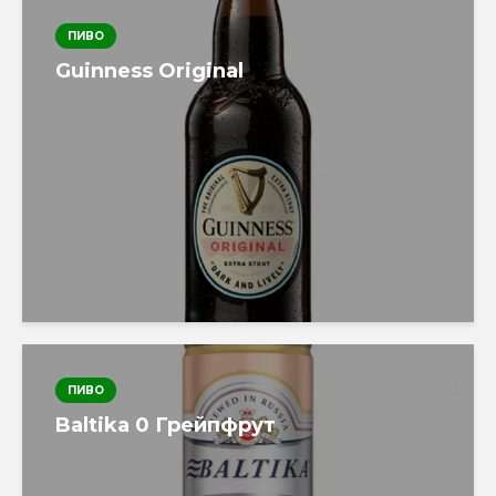
ПИВО
Guinness Original
ПИВО
Baltika 0 Грейпфрут