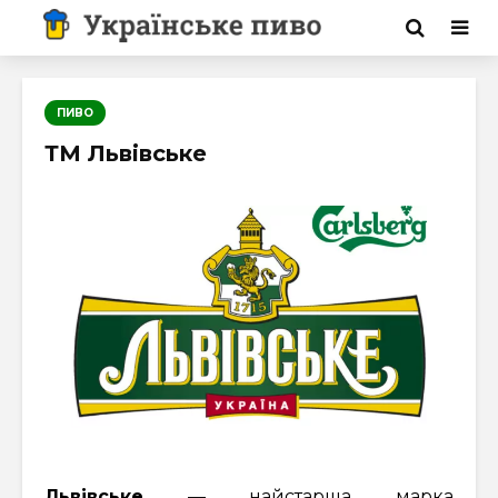
ПИВО
ТМ Львівське
Львівське
— найстарша марка