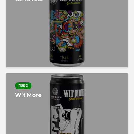
ПИВО
Wit More