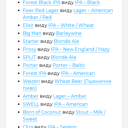
Forest Black IPA
виду
IPA – Black
Fixer Red Lager
виду
Lager – American
Amber / Red
Elixir
виду
IPA – White / Wheat
Big Man
виду
Barleywine
Starter
виду
Blonde Ale
Proxy
виду
IPA – New England / Hazy
SPLIT
виду
Blonde Ale
Porter
виду
Porter – Baltic
Forest IPA
виду
IPA – American
Weizen
виду
Wheat Beer (Пшеничне
пиво)
Amber
виду
Lager – Amber
SWELL
виду
IPA – American
Born of Сoconut
виду
Stout – Milk /
Sweet
Citra
виду
IPA – Session