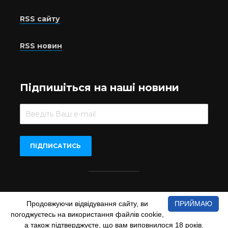
RSS сайту
RSS новин
Підпишіться на наші новини
Beer.UA © 2016-2022
Продовжуючи відвідування сайту, ви
ПРИЙМАЮ
При копіюванні матеріалів з сайту обов'язкове пряме
погоджуєтесь на використання файлів cookie,
відкрите для пошукових систем гіперпосилання на сайт
а також підтверджуєте, що вам виповнилося 18 років.
www.beer.ua