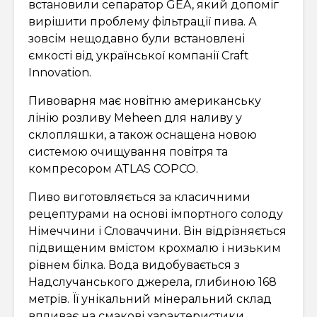
встановили сепаратор GEA, який допоміг
вирішити проблему фільтрації пива. А
зовсім нещодавно були встановлені
ємкості від української компанії Craft
Innovation.
Пивоварня має новітню американську
лінію розливу Meheen для наливу у
склопляшки, а також оснащена новою
системою очищування повітря та
компресором ATLAS COPCO.
Пиво виготовляється за класичними
рецептурами на основі імпортного солоду
Німеччини і Словаччини. Він відрізняється
підвищеним вмістом крохмалю і низьким
рівнем білка. Вода видобувається з
Надслучанського джерела, глибиною 168
метрів. Її унікальний мінеральний склад
впливає на смакові характеристики.