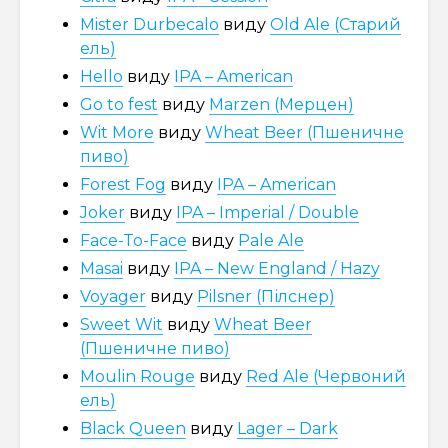
Mister Durbecalo
виду
Old Ale (Старий
ель)
Hello
виду
IPA – American
Go to fest
виду
Marzen (Мерцен)
Wit More
виду
Wheat Beer (Пшеничне
пиво)
Forest Fog
виду
IPA – American
Joker
виду
IPA – Imperial / Double
Face-To-Face
виду
Pale Ale
Masai
виду
IPA – New England / Hazy
Voyager
виду
Pilsner (Пілснер)
Sweet Wit
виду
Wheat Beer
(Пшеничне пиво)
Moulin Rouge
виду
Red Ale (Червоний
ель)
Black Queen
виду
Lager – Dark