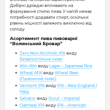
Добірні дріжджі впливають на
формування стилю пива. У напій немає
потребності додавати спирт, оскільки
рівень міцності залежить виключно від
солоду.
Асортимент пива пивоварні
“Волинський Бровар”
Zero Non-Alcoholic IPA
виду
Безалкогольне пиво
Win-Win
виду
Lager – Japanese Rice
Wheat APA
виду
Wheat Beer
(Пшеничне пиво)
Vermont IPA
виду
IPA – New England /
Hazy
Salvator
виду
Stout – Imperial
Oatmeal IPA
виду
IPA – American