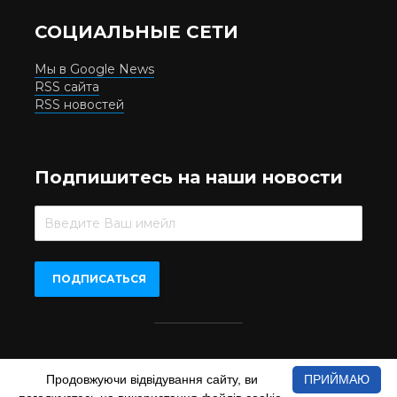
СОЦИАЛЬНЫЕ СЕТИ
Мы в Google News
RSS сайта
RSS новостей
Подпишитесь на наши новости
Beer.UA © 2016-2022
Продовжуючи відвідування сайту, ви
ПРИЙМАЮ
При копіюванні матеріалів з сайту обов'язкове пряме