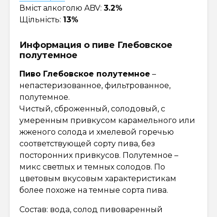
Вміст алкоголю ABV:
3.2%
Щільність:
13%
Информация о пиве Глебовское
полутемное
Пиво Глебовское полутемное
–
непастеризованное, фильтрованное,
полутемное.
Чистый, сброженный, солодовый, с
умеренным привкусом карамельного или
жженого солода и хмелевой горечью
соответствующей сорту пива, без
посторонних привкусов. Полутемное –
микс светлых и темных солодов. По
цветовым вкусовым характеристикам
более похоже на темные сорта пива.
Состав: вода, солод пивоваренный