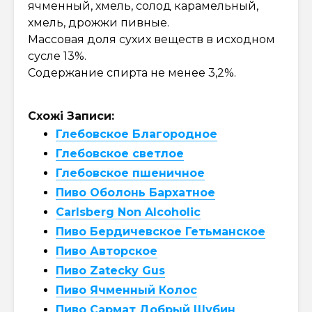
ячменный, хмель, солод карамельный,
хмель, дрожжи пивные.
Массовая доля сухих веществ в исходном
сусле 13%.
Содержание спирта не менее 3,2%.
Схожі Записи:
Глебовское Благородное
Глебовское светлое
Глебовское пшеничное
Пиво Оболонь Бархатное
Carlsberg Non Alcoholic
Пиво Бердичевское Гетьманское
Пиво Авторское
Пиво Zatecky Gus
Пиво Ячменный Колос
Пиво Сармат Добрый Шубин