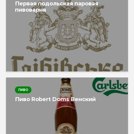
Первая подольская паровая
пивоварня
ПИВО
Пиво Robert Doms Венский