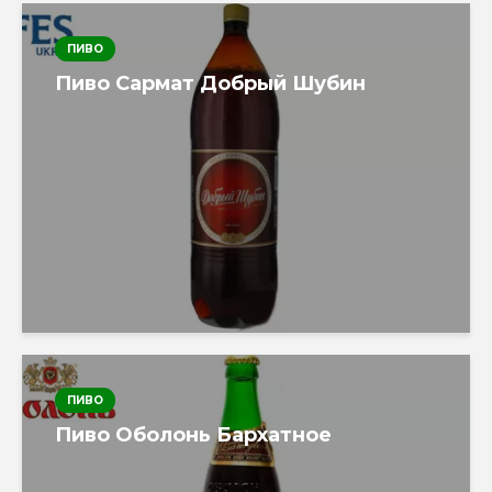
ПИВО
Пиво Сармат Добрый Шубин
ПИВО
Пиво Оболонь Бархатное