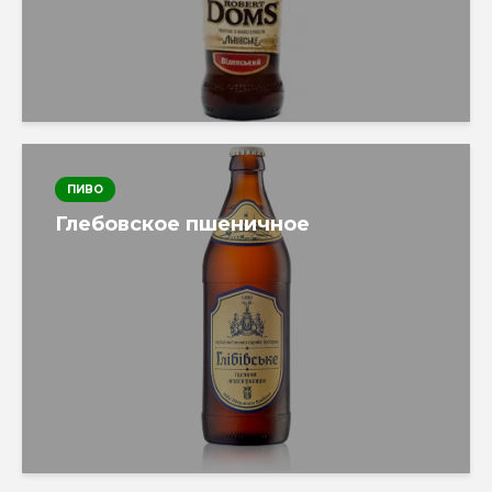
ПИВО
Глебовское пшеничное