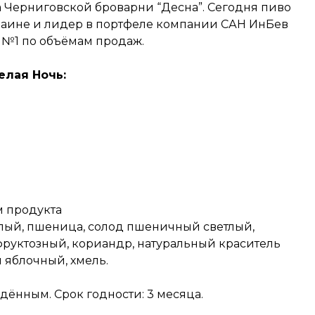
 Черниговской броварни “Десна”. Сегодня пиво
краине и лидер в портфеле компании САН ИнБев
 №1 по объёмам продаж.
елая Ночь:
м продукта
тлый, пшеница, солод пшеничный светлый,
руктозный, кориандр, натуральный краситель
 яблочный, хмель.
ённым. Срок годности: 3 месяца.