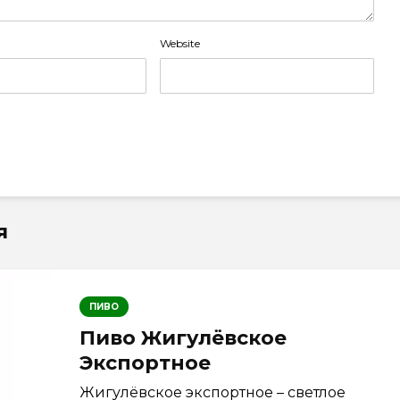
Website
я
ПИВО
Пиво Жигулёвское
Экспортное
Жигулёвское экспортное – светлое