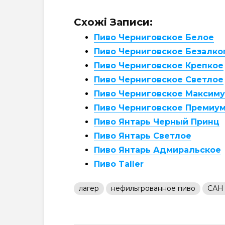
Схожі Записи:
Пиво Черниговское Белое
Пиво Черниговское Безалко
Пиво Черниговское Крепкое
Пиво Черниговское Светлое
Пиво Черниговское Максим
Пиво Черниговское Премиу
Пиво Янтарь Черный Принц
Пиво Янтарь Светлое
Пиво Янтарь Адмиральское
Пиво Taller
лагер
нефильтрованное пиво
САН