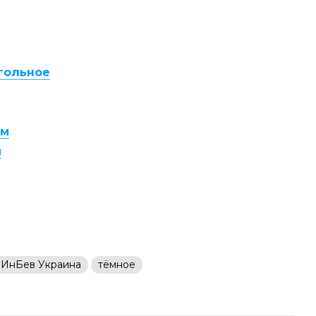
гольное
ум
м
 ИнБев Украина
тёмное