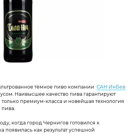
ильтрованное тёмное пиво компании
САН ИнБев
усом. Наивысшее качество пива гарантируют
только премиум-класса и новейшая технология
 пива.
оду, когда город Чернигов готовился к
ка появилась как результат успешной