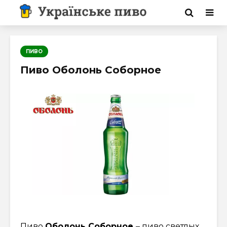
ПИВО
Пиво Оболонь Соборное
Пиво
Оболонь Соборное
– пиво светлых