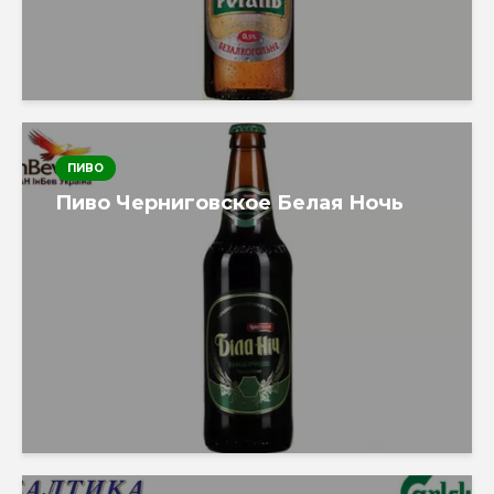
ПИВО
Пиво Черниговское Белая Ночь