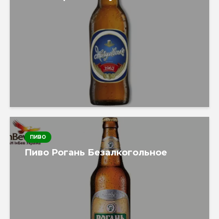
ПИВО
Пиво Рогань Безалкогольное