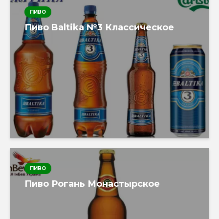
ПИВО
Пиво Baltika №3 Классическое
ПИВО
Пиво Рогань Монастырское