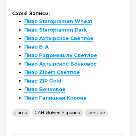
Схожі Записи:
Пиво Staropramen Wheat
Пиво Staropramen Dark
Пиво Ахтырское Светлое
Пиво Б-А
Пиво Радомышль Светлое
Пиво Ахтырское Бочковое
Пиво Zibert Светлое
Пиво ZIP Gold
Пиво Бочковое
Пиво Галицкая Корона
лагер
САН ИнБев Украина
светлое