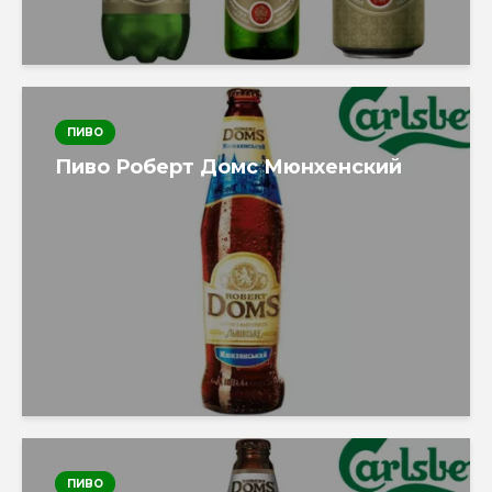
ПИВО
Пиво Роберт Домс Мюнхенский
ПИВО