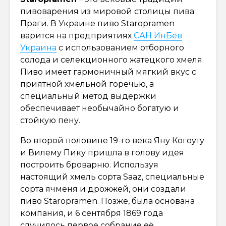
пивоварения из мировой столицы пива
Праги. В Украине пиво Staropramen
варится на предприятиях
САН ИнБев
Украина
с использованием отборного
солода и селекционного жатецкого хмеля.
Пиво имеет гармоничный мягкий вкус с
приятной хмельной горечью, а
специальный метод выдержки
обеспечивает необычайно богатую и
стойкую пену.
Во второй половине 19-го века Яну Когоуту
и Вилему Пику пришла в голову идея
построить броварню. Используя
настоящий хмель сорта Saaz, специальные
сорта ячменя и дрожжей, они создали
пиво Staropramen. Позже, была основана
компания, и 6 сентября 1869 года
случилось первое собрание её