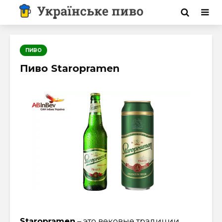
ПИВО
Пиво Staropramen
Staropramen
– это вековые традиции