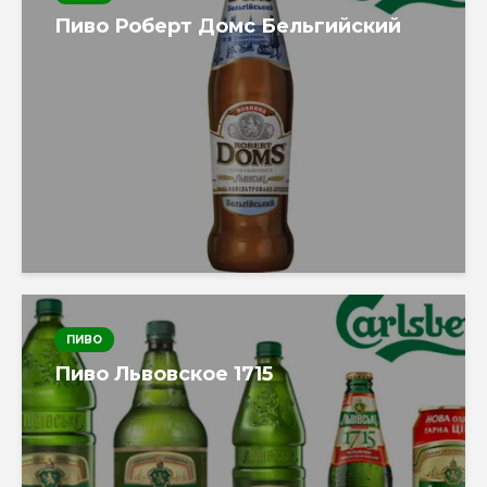
Пиво Роберт Домс Бельгийский
ПИВО
Пиво Львовское 1715