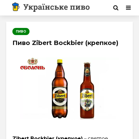
ПИВО
Пиво Zibert Bockbier (крепкое)
Zibert Bockbier (крепкое)
– светлое