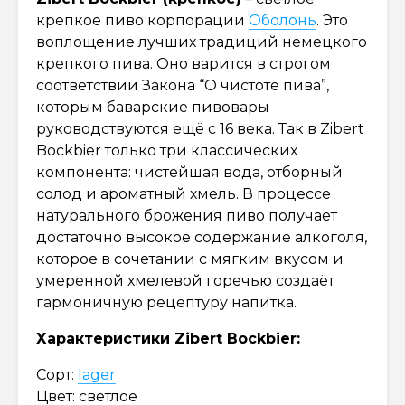
крепкое пиво корпорации
Оболонь
. Это
воплощение лучших традиций немецкого
крепкого пива. Оно варится в строгом
соответствии Закона “О чистоте пива”,
которым баварские пивовары
руководствуются ещё с 16 века. Так в Zibert
Bockbier только три классических
компонента: чистейшая вода, отборный
солод и ароматный хмель. В процессе
натурального брожения пиво получает
достаточно высокое содержание алкоголя,
которое в сочетании с мягким вкусом и
умеренной хмелевой горечью создаёт
гармоничную рецептуру напитка.
Характеристики Zibert Bockbier:
Сорт:
lager
Цвет: светлое