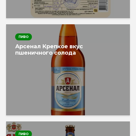
ПИВО
Арсенал Крепкое вкус
пшеничного солода
ПИВО