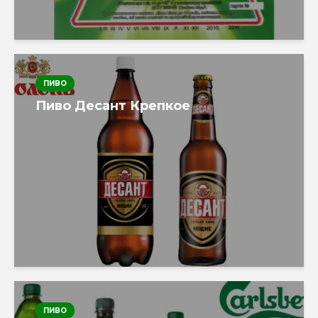
ПИВО
Пиво Десант Крепкое
ПИВО