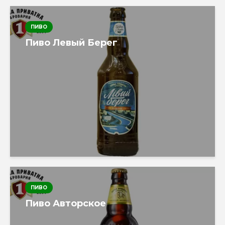
ПИВО
Пиво Левый Берег
ПИВО
Пиво Авторское