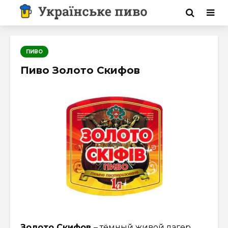
ПИВО
Пиво Золото Скифов
Золото Скифов
– тёмный живой лагер