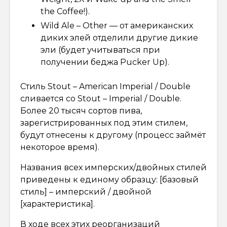
the Coffee!).
Wild Ale – Other — от американских
диких элей отделили другие дикие
эли (будет учитываться при
получении беджа Pucker Up).
Стиль Stout – American Imperial / Double
сливается со Stout – Imperial / Double.
Более 20 тысяч сортов пива,
зарегистрированных под этим стилем,
будут отнесены к другому (процесс займёт
некоторое время).
Названия всех имперских/двойных стилей
приведены к единому образцу: [базовый
стиль] – имперский / двойной
[характеристика].
В ходе всех этих реорганизаций