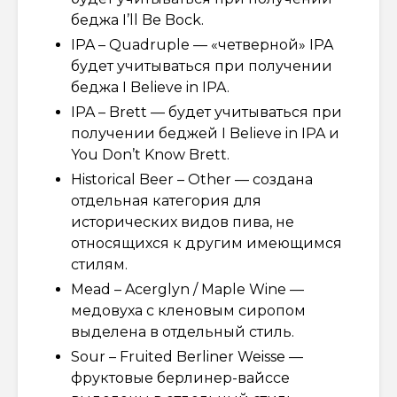
беджа I’ll Be Bock.
IPA – Quadruple — «четверной» IPA
будет учитываться при получении
беджа I Believe in IPA.
IPA – Brett — будет учитываться при
получении беджей I Believe in IPA и
You Don’t Know Brett.
Historical Beer – Other — создана
отдельная категория для
исторических видов пива, не
относящихся к другим имеющимся
стилям.
Mead – Acerglyn / Maple Wine —
медовуха с кленовым сиропом
выделена в отдельный стиль.
Sour – Fruited Berliner Weisse —
фруктовые берлинер-вайссе