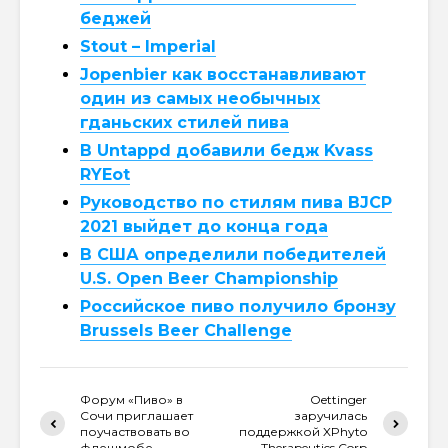
беджей
Stout – Imperial
Jopenbier как восстанавливают
один из самых необычных
гданьских стилей пива
В Untappd добавили бедж Kvass
RYEot
Руководство по стилям пива BJCP
2021 выйдет до конца года
В США определили победителей
U.S. Open Beer Championship
Российское пиво получило бронзу
Brussels Beer Challenge
Форум «Пиво» в
Oettinger
Сочи приглашает
заручилась
поучаствовать во
поддержкой XPhyto
флешмобе
Therapeutics Corp