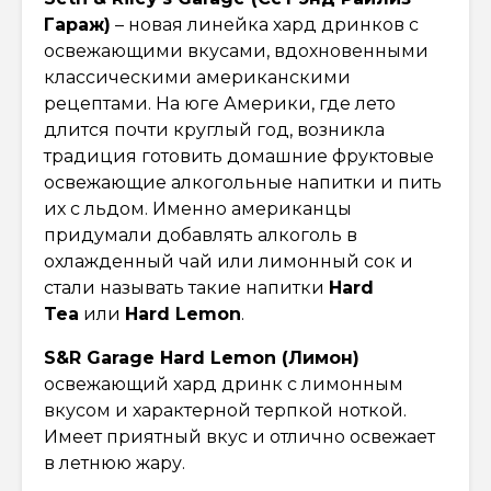
Гараж)
– новая линейка хард дринков с
освежающими вкусами, вдохновенными
классическими американскими
рецептами. На юге Америки, где лето
длится почти круглый год, возникла
традиция готовить домашние фруктовые
освежающие алкогольные напитки и пить
их с льдом. Именно американцы
придумали добавлять алкоголь в
охлажденный чай или лимонный сок и
стали называть такие напитки
Hard
Tea
или
Hard Lemon
.
S&R Garage Hard Lemon (Лимон)
освежающий хард дринк с лимонным
вкусом и характерной терпкой ноткой.
Имеет приятный вкус и отлично освежает
в летнюю жару.