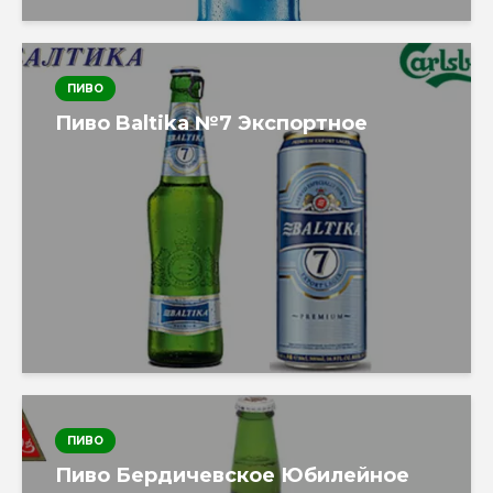
ПИВО
Пиво Baltika №7 Экспортное
ПИВО
Пиво Бердичевское Юбилейное