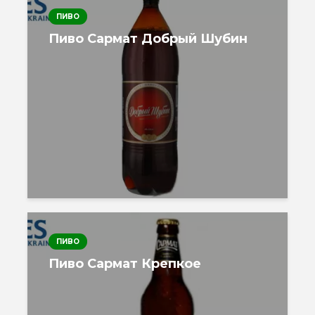
ПИВО
Пиво Сармат Добрый Шубин
ПИВО
Пиво Сармат Крепкое