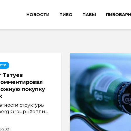
НОВОСТИ
ПИВО
ПАБЫ
ПИВОВАР
СТИ
 Татуев
комментировал
можную покупку
x
етности структуры
berg Group «Хоппи...
6.2021