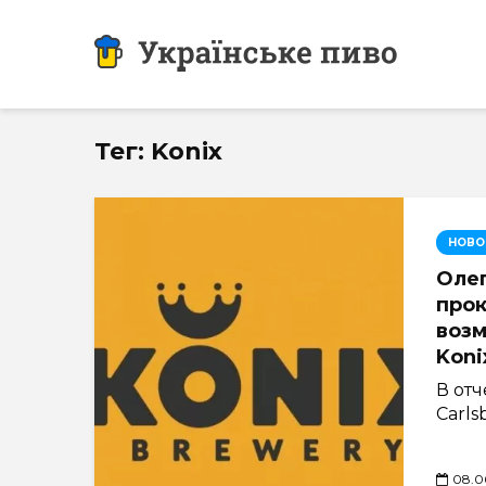
Тег: Konix
НОВО
Олег
про
воз
Koni
В отч
Carls
08.0