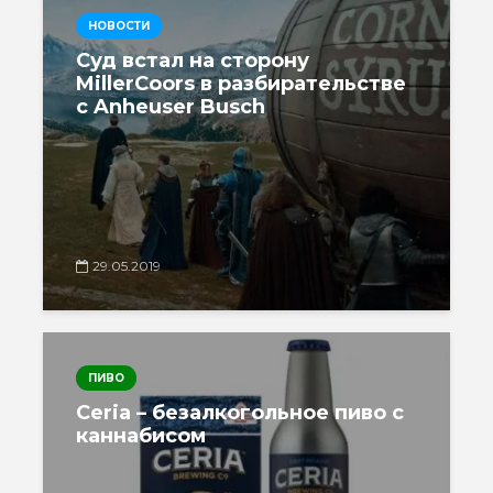
НОВОСТИ
Суд встал на сторону
MillerCoors в разбирательстве
с Anheuser Busch
29.05.2019
ПИВО
Ceria – безалкогольное пиво с
каннабисом