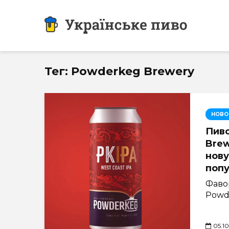
Тег: Powderkeg Brewery
НОВО
Пив
Brew
нов
попу
Фаво
Powde
05.1