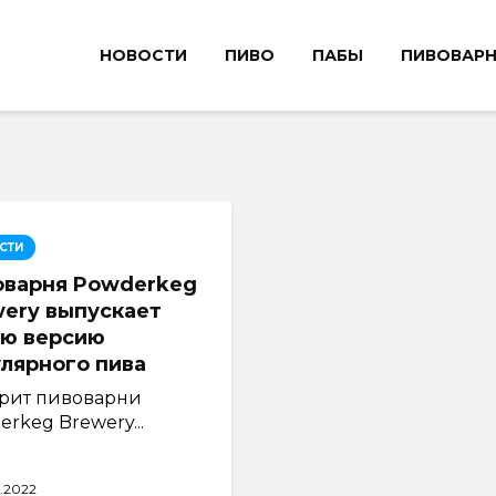
НОВОСТИ
ПИВО
ПАБЫ
ПИВОВАР
СТИ
оварня Powderkeg
ery выпускает
ую версию
лярного пива
рит пивоварни
rkeg Brewery...
0.2022