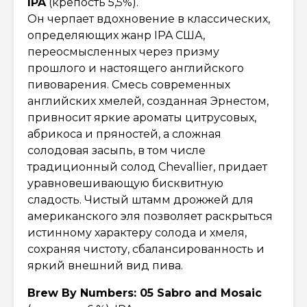
IPA
(крепость 5,5%).
Он черпает вдохновение в классических,
определяющих жанр IPA США,
переосмысленных через призму
прошлого и настоящего английского
пивоварения. Смесь современных
английских хмелей, созданная Эрнестом,
привносит яркие ароматы цитрусовых,
абрикоса и пряностей, а сложная
солодовая засыпь, в том числе
традиционный солод Chevallier, придает
уравновешивающую бисквитную
сладость. Чистый штамм дрожжей для
американского эля позволяет раскрыться
истинному характеру солода и хмеля,
сохраняя чистоту, сбалансированность и
яркий внешний вид пива.
Brew By Numbers: 05 Sabro and Mosaic