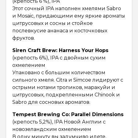
(крепость 6 %), IPA
Этот сочный IPA наполнен хмелями Sabro
и Mosaic, придающими ему яркие ароматы
цитрусовых и сосны и стойкое
послевкусие ананаса и косточковых
фруктов.
Siren Craft Brew: Harness Your Hops
(крепость 6%), IPA с двойным сухим
охмелением
Упаковано с большим количеством
сильного хмеля. Citra и Simcoe лидируют с
острыми нотами тропиков, маракуйи и
цитрусовых, подкрепленными Chinook и
Sabro для сосновых ароматов.
Tempest Brewing Co:
Parallel Dimensions
(крепость 5,2%), IPA Новой Англии с
новозеландским охмелением
В одну минуту вы задумчиво идете,