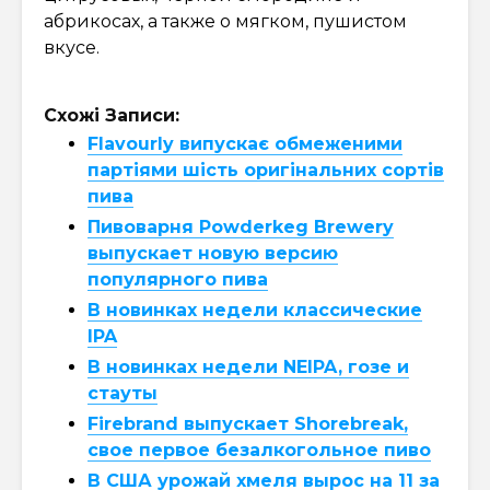
абрикосах, а также о мягком, пушистом
вкусе.
Схожі Записи:
Flavourly випускає обмеженими
партіями шість оригінальних сортів
пива
Пивоварня Powderkeg Brewery
выпускает новую версию
популярного пива
В новинках недели классические
IPA
В новинках недели NEIPA, гозе и
стауты
Firebrand выпускает Shorebreak,
свое первое безалкогольное пиво
В США урожай хмеля вырос на 11 за