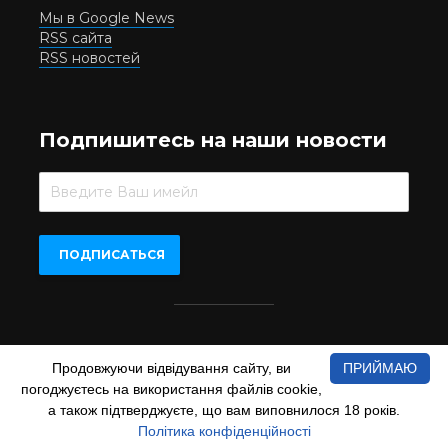
Мы в Google News
RSS сайта
RSS новостей
Подпишитесь на наши новости
Beer.UA © 2016-2022
Продовжуючи відвідування сайту, ви
ПРИЙМАЮ
При копіюванні матеріалів з сайту обов'язкове пряме
погоджуєтесь на використання файлів cookie,
відкрите для пошукових систем гіперпосилання на сайт
а також підтверджуєте, що вам виповнилося 18 років.
www.beer.ua
Політика конфіденційності