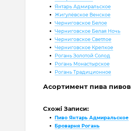
Янтарь Адмиральское
Жигулёвское Венское
Черниговское Белое
Черниговское Белая Ночь
Черниговское Светлое
Черниговское Крепкое
Рогань Золотой Солод
Рогань Монастырское
Рогань Традиционное
Асортимент пива пивов
Схожі Записи:
Пиво Янтарь Адмиральское
Броварня Рогань