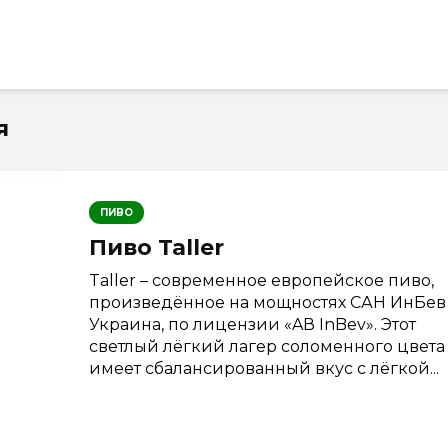
я
ПИВО
Пиво Taller
Taller – современное европейское пиво,
произведённое на мощностях САН ИнБев
Украина, по лицензии «AВ InBev». Этот
светлый лёгкий лагер соломенного цвета
имеет сбалансированный вкус с лёгкой...