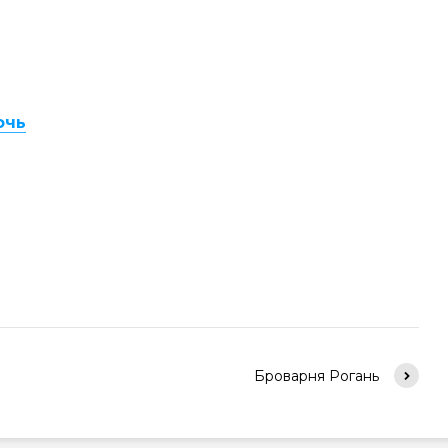
очь
Броварня Рогань